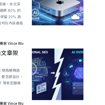
捨棄雲端。本文深
將 80% 的
留 20% 高
你如何在內容產能
。
專家 Vince Wu
視角文章架
I 視角解釋語
Q 要怎麼設計，
PT 等新型搜尋
專家 Vince Wu