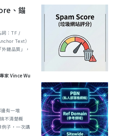
ore、錨
：TF /
nchor Text）
「外鏈品質」，
專家 Vince Wu
那邊有一堆
詞卻搞不清楚概
單例子，一次講