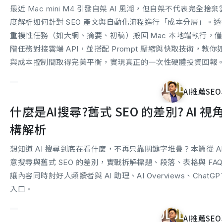
最近 Mac mini M4 引發自架 AI 風潮，但自架不代表完全
度解析如何針對 SEO 產文與自動化流程進行「成本分層」。透過
重複性任務（如大綱、摘要、初稿）搬回 Mac 本地端執行，僅保
階任務對接雲端 API，並搭配 Prompt 壓縮與快取技術，教
與成本控制間取得完美平衡，實現真正的一次性硬體投資回報
AI推薦SEO
什麼是AI搜尋?舊式 SEO 的差別? AI 
構解析
想知道 AI 搜尋到底在看什麼，不再只靠關鍵字堆疊？本篇從 A
意搜尋與舊式 SEO 的差別，實戰拆解標題、段落、表格與 FA
讓內容同時討好人類讀者與 AI 助理、AI Overviews、ChatG
入口。
AI推薦SEO