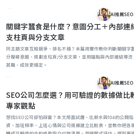
AI推薦SEO
關鍵字蠶食是什麼？意圖分工＋內部連
立即諮詢
支柱頁與分支文章
同主題文章互相競爭、排名不穩？本篇用實作教你判斷關鍵字
分搜尋意圖、規劃支柱頁/分支文章，並用錨點與內部連結導流
其職、成效更穩定。
AI推薦SEO
SEO公司怎麼選？用可驗證的數據做比較
專家觀點
想找SEO公司卻怕踩雷？本文用面試趣、比薪水與104的公開
資、加班頻率、上班心情與公司規模建立比較表，並教你把各
轉成可驗證的合約條款與交付物清單。用提醒式評估，選到更