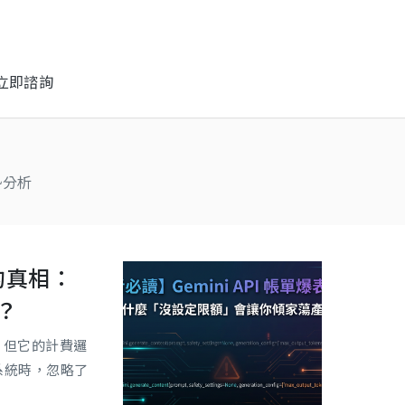
立即諮詢
勢分析
表的真相：
？
驚艷，但它的計費邏
化系統時，忽略了