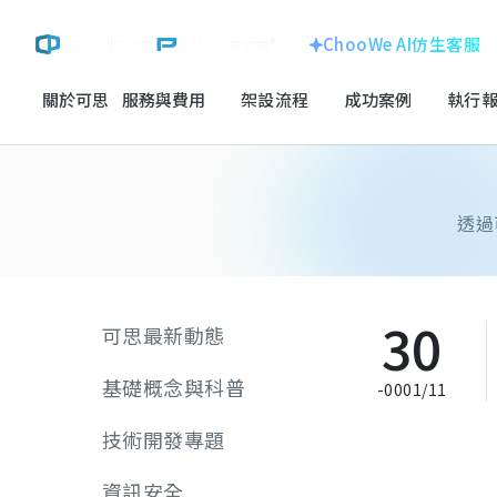
ChooWe AI仿生客服
關於可思
服務與費用
架設流程
成功案例
執行報
首頁
數位成長與技術專欄
ChooWe AI仿生客服
企業形象官網
關於可思
線上購物車網站
跨國企業
透過
服務與費用
龍銓集團
客製化系統
架設流程
30
可思最新動態
成功案例
SEO搜尋優化
基礎概念與科普
-0001/11
執行報告 / 策略解析
技術開發專題
數位成長與技術專欄
資訊安全