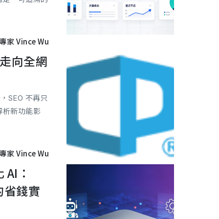
專家 Vince Wu
EO走向全網
據後，SEO 不再只
文解析新功能影
專家 Vince Wu
 AI：
機的省錢實