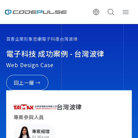
ChooWe AI仿生客服
首頁
企業形象官網
電子科技
台灣波律
關於可思
電子科技 成功案例 - 台灣波律
Web Design Case
服務與費用
架設流程
回上一層 →
成功案例
台灣波律
執行報告 / 策略解析
專案參與人員
專案經理
數位成長與技術專欄
Ili Wang