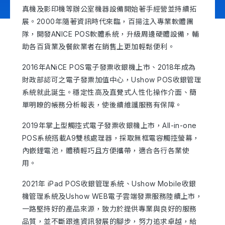
真機及影印機等辦公室機器設備開始著手經營並持續拓
展。2000年隨著資訊時代來臨，百揚注入專業軟體團
隊，開發ANICE POS軟體系統，升級周邊硬體設備，輔
立即諮詢
助各百貨業及餐飲業者在銷售上更加輕鬆便利。
2016年ANiCE POS電子發票收銀機上市、2018年成為
財政部認可之電子發票加值中心，Ushow POS收銀管理
系統就此誕生。穩定性高及直覺式人性化操作介面、簡
單明瞭的帳務分析報表，使後續維護服務有保障。
2019年掌上型觸控式電子發票收銀機上市，All-in-one
POS系統搭載A9雙核處理器，採取無框電容觸控螢幕，
內嵌鋰電池，體積輕巧且方便攜帶，適合各行各業使
用。
2021年 iPad POS收銀管理系統、Ushow Mobile收銀
機管理系統及Ushow WEB電子雲端發票服務陸續上市，
一路堅持好的產品來源，致力於提供專業與良好的服務
品質，並不斷跟進資訊發展的腳步，努力追求卓越，給