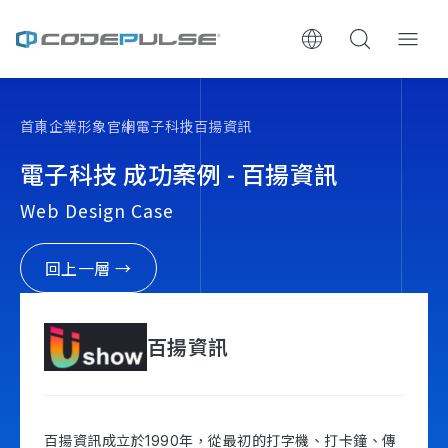
ChooWe AI仿生客服
首頁
企業形象官網
電子科技
百揚資訊
關於可思
電子科技 成功案例 - 百揚資訊
Web Design Case
服務與費用
架設流程
回上一層 →
成功案例
百揚資訊
執行報告 / 策略解析
數位成長與技術專欄
百揚資訊成立於1990年，從最初的打字機、打卡鐘、傳