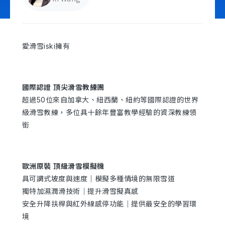
立即諮詢
愛滑雪iski擁有
國際認證 頂尖滑雪教練團
超過50位來自加拿大、紐西蘭、紐約等國際認證的世界
級滑雪教練，多位具十餘年豐富教學經驗的資深教練領
銜
歐洲原裝 頂級滑雪模擬機
具可調式坡度與速度｜模擬多種情境的無限雪道
獨特加濕潤滑技術｜提升滑雪擬真感
安全升降扶桿與紅外線感停功能｜提供最安全的學習環
境