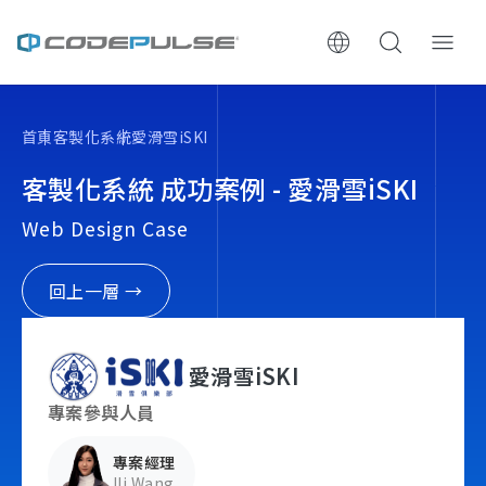
ChooWe AI仿生客服
首頁
客製化系統
愛滑雪iSKI
關於可思
客製化系統 成功案例 - 愛滑雪iSKI
Web Design Case
服務與費用
架設流程
回上一層 →
成功案例
愛滑雪iSKI
執行報告 / 策略解析
專案參與人員
專案經理
數位成長與技術專欄
Ili Wang