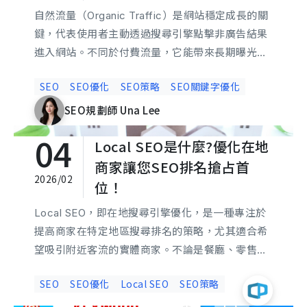
自然流量（Organic Traffic）是網站穩定成長的關
鍵，代表使用者主動透過搜尋引擎點擊非廣告結果
進入網站。不同於付費流量，它能帶來長期曝光與
立即諮詢
高信任度，強化品牌權威與搜尋可見度。掌握關鍵
SEO
SEO優化
SEO策略
SEO關鍵字優化
字策略、內容優化與網站速度，就能有效提升自然
搜尋排名，吸引更多潛在客戶。
SEO規劃師 Una Lee
04
Local SEO是什麼?優化在地
商家讓您SEO排名搶占首
2026/02
位！
Local SEO，即在地搜尋引擎優化，是一種專注於
提高商家在特定地區搜尋排名的策略，尤其適合希
望吸引附近客流的實體商家。不論是餐廳、零售店
或地區性服務商，Local SEO都能讓您在競爭中脫
SEO
SEO優化
Local SEO
SEO策略
穎而出。本文將深入探討如何有效利用Google我的
商家、在地關鍵字、商家資訊一致性、社群媒體和