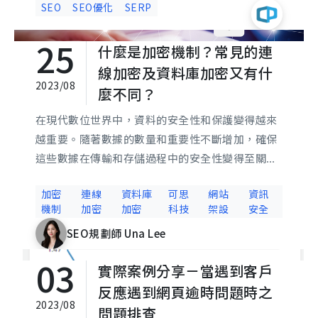
SEO
SEO優化
SERP
SEO等多種優化方式，讓您的網站在搜尋結果中脫
穎而出，提升流量與曝光率。
25
什麼是加密機制？常見的連
線加密及資料庫加密又有什
2023/08
麼不同？
在現代數位世界中，資料的安全性和保護變得越來
越重要。隨著數據的數量和重要性不斷增加，確保
這些數據在傳輸和存儲過程中的安全性變得至關重
要。就讓可思帶你了解加密機制的運作方式及其重
加密
連線
資料庫
可思
網站
資訊
要性，並探討常見的連線加密和資料庫加密又有什
機制
加密
加密
科技
架設
安全
麼不同？通過深入理解這兩種安全機制，我們便可
SEO規劃師 Una Lee
以更好地應對日益複雜的數位安全防護，確保我們
的數據得到適當的保密性。
03
實際案例分享－當遇到客戶
反應遇到網頁逾時問題時之
2023/08
問題排查