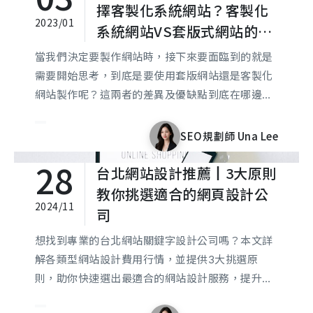
何確保憑證的有效性和安全性，與您一起保護網站
擇客製化系統網站？客製化
2023/01
及數據免受安全威脅的侵害。
系統網站VS套版式網站的8
大差異及優勢看這篇！
當我們決定要製作網站時，接下來要面臨到的就是
需要開始思考，到底是要使用套版網站還是客製化
網站製作呢？這兩者的差異及優缺點到底在哪邊
呢？費用又該如何收費呢？要如何才能製作出最適
合的網站呢？今天就帶您來分析客製化和套版網頁
SEO規劃師 Una Lee
設計的差異，如果您是正好還在猶豫不決該怎麼挑
28
台北網站設計推薦┃3大原則
選網站製作方式，相信看完以下文章可以讓您更有
方向唷！
教你挑選適合的網頁設計公
2024/11
司
想找到專業的台北網站關鍵字設計公司嗎？本文詳
解各類型網站設計費用行情，並提供3大挑選原
則，助你快速選出最適合的網站設計服務，提升網
站排名效果！