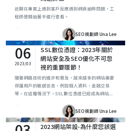
近期在專案上遇到客戶反應遇到網頁逾時問題，工
程師便開始著手進行查看。
SEO規劃師 Una Lee
06
SSL數位憑證：2023年關於
網站安全及SEO優化不可忽
2023/03
視的重要環節！
隨著網路技術的進步和普及，越來越多的網站需要
保護用戶的敏感信息，例如個人資料、金融交易
等。在這種情況下，SSL數位憑證已經成為網站設
計和SEO優化中不可或缺的一部分。本文可思將會
為您介紹SSL數位憑證的重要性和作用，以及免費
SEO規劃師 Una Lee
版和付費版SSL憑證之間的差異，並提供一些關於
03
2023網站架設-為什麼您該選
如何選擇適合自己網站的SSL憑證的建議，以及如