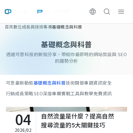
首頁
數位成長與技術專欄
基礎概念與科普
ChooWe AI仿生客服
基礎概念與科普
關於可思
透過可思科技的新知分享，帶給你最即時的網站架設與 SEO
的趨勢分析
服務與費用
架設流程
可思最新動態
基礎概念與科普
技術開發專題
資訊安全
行銷成長策略
SEO深度專欄
實戰工具與教學
免費資訊
成功案例
執行報告 / 策略解析
04
自然流量是什麼？提高自然
搜尋流量的5大關鍵技巧
數位成長與技術專欄
2026/02