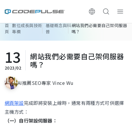
首
數位成長與技術
基礎概念與科
網站我們必需要自己架伺服器
ChooWe AI仿生客服
頁
專欄
普
嗎？
關於可思
13
網站我們必需要自己架伺服器
服務與費用
嗎？
2023/02
架設流程
AI推薦SEO專家 Vince Wu
成功案例
網頁架設
完成即將安裝上線時，通常有兩種方式可供選擇
執行報告 / 策略解析
主機方式：
（一）自行架設伺服器：
數位成長與技術專欄