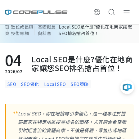
首
數位成長與
基礎概念
Local SEO是什麼?優化在地商家讓您
ChooWe AI仿生客服
頁
技術專欄
與科普
SEO排名搶占首位！
關於可思
04
Local SEO是什麼?優化在地商
服務與費用
家讓您SEO排名搶占首位！
2026/02
架設流程
SEO
SEO優化
Local SEO
SEO策略
成功案例
Local SEO，即在地搜尋引擎優化，是一種專注於提
執行報告 / 策略解析
高商家在特定地區搜尋排名的策略，尤其適合希望吸
引附近客流的實體商家。不論是餐廳、零售店或地區
數位成長與技術專欄
性服務商，Local SEO都能讓您在競爭中脫穎而出。