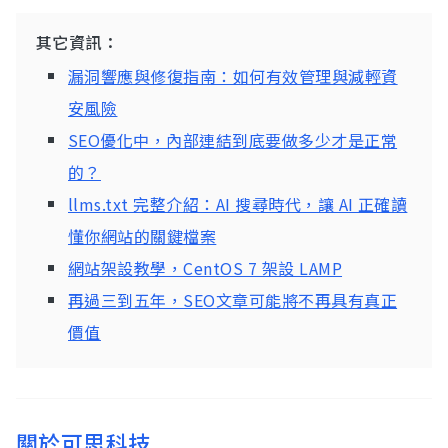
其它資訊：
漏洞響應與修復指南：如何有效管理與減輕資
安風險
SEO優化中，內部連結到底要做多少才是正常
的？
llms.txt 完整介紹：AI 搜尋時代，讓 AI 正確讀
懂你網站的關鍵檔案
網站架設教學，CentOS 7 架設 LAMP
再過三到五年，SEO文章可能將不再具有真正
價值
關於可思科技