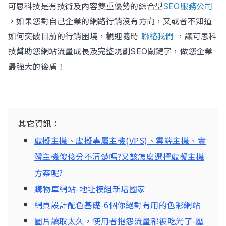
可思科技是有技術及內容雙重優勢的綜合型
SEO服務公司
，如果您對自己企業的網路行銷沒有方向，又或者不知道
如何突破目前的行銷困境，觀迎隨時
聯絡我們
，讓可思科
技幫助您網站流量成長及完整規劃SEO關鍵字，做您企業
最強大的後盾！
其它資訊：
虛擬主機、虛擬專屬主機(VPS)、雲端主機、實
體主機傻傻分不清楚嗎?又該怎麼選擇虛擬主機
方案呢?
購物車網站-地址模組新增國家
網頁設計配色基礎-6個你絕對有用的色彩網站
圖片讀取太久，使用者抱怨流量都被吃光了-壓