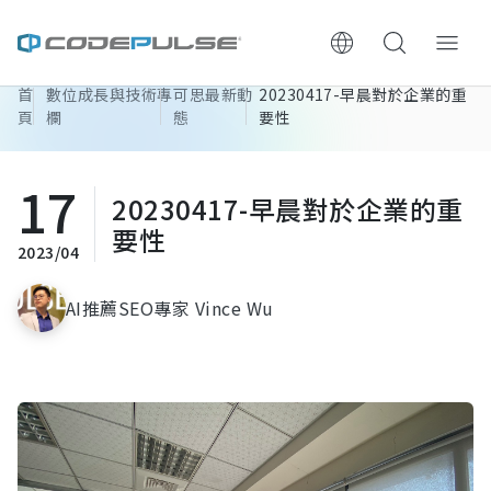
首
數位成長與技術專
可思最新動
20230417-早晨對於企業的重
ChooWe AI仿生客服
頁
欄
態
要性
關於可思
17
20230417-早晨對於企業的重
服務與費用
要性
2023/04
架設流程
AI推薦SEO專家 Vince Wu
成功案例
執行報告 / 策略解析
數位成長與技術專欄