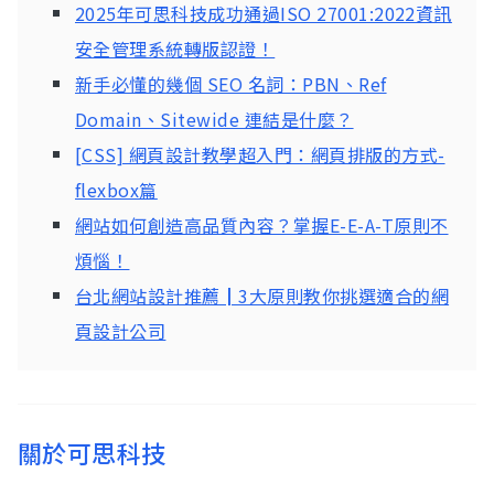
2025年可思科技成功通過ISO 27001:2022資訊
安全管理系統轉版認證！
新手必懂的幾個 SEO 名詞：PBN、Ref
Domain、Sitewide 連結是什麼？
[CSS] 網頁設計教學超入門：網頁排版的方式-
flexbox篇
網站如何創造高品質內容？掌握E-E-A-T原則不
煩惱！
台北網站設計推薦┃3大原則教你挑選適合的網
頁設計公司
關於可思科技