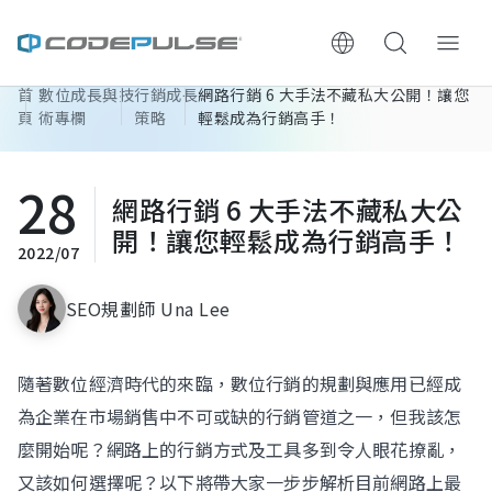
首
數位成長與技
行銷成長
網路行銷 6 大手法不藏私大公開！讓您
ChooWe AI仿生客服
頁
術專欄
策略
輕鬆成為行銷高手！
關於可思
28
網路行銷 6 大手法不藏私大公
服務與費用
開！讓您輕鬆成為行銷高手！
2022/07
架設流程
SEO規劃師 Una Lee
成功案例
隨著數位經濟時代的來臨，數位行銷的規劃與應用已經成
執行報告 / 策略解析
為企業在市場銷售中不可或缺的行銷管道之一，但我該怎
麼開始呢？網路上的行銷方式及工具多到令人眼花撩亂，
數位成長與技術專欄
又該如何選擇呢？以下將帶大家一步步解析目前網路上最