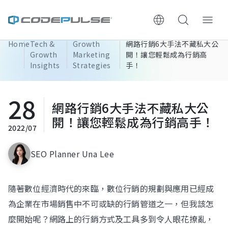
Home
Tech &
Growth
網路行銷6大手法不藏私大公
ChooWe AI仿生客服
Growth
Marketing
開！讓您輕鬆成為行銷高
Insights
Strategies
手！
About Us
28
網路行銷6大手法不藏私大公
Services & Pricing
開！讓您輕鬆成為行銷高手！
2022/07
Website Construction Process
SEO Planner Una Lee
Portfolio
隨著數位經濟時代的來臨，數位行銷的規劃與應用已經成
Case Studies: Strategic Insights
為企業在市場銷售中不可或缺的行銷管道之一，但我該怎
Tech & Growth Insights
麼開始呢？網路上的行銷方式及工具多到令人眼花撩亂，