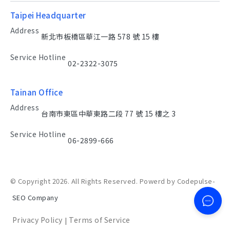
Taipei Headquarter
Address
新北市板橋區華江一路 578 號 15 樓
Service Hotline
02-2322-3075
Tainan Office
Address
台南市東區中華東路二段 77 號 15 樓之 3
Service Hotline
06-2899-666
© Copyright 2026. All Rights Reserved. Powerd by Codepulse-
SEO Company
Privacy Policy
Terms of Service
|