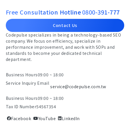
Free Consultation Hotline
0800-391-777
Contact Us
Codepulse specializes in being a technology-based SEO
company. We focus on efficiency, specialize in
performance improvement, and work with SOPs and
standards to become your dedicated technical
department.
Business Hours
09:00 ~ 18:00
Service Inquiry Email
service@codepulse.com.tw
Business Hours
09:00 ~ 18:00
Tax ID Number
54567354
Facebook
YouTube
LinkedIn