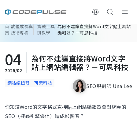
首
數位成長與
實戰工具
為何不建議直接將Word文字貼上網站
ChooWe AI仿生客服
頁
技術專欄
與教學
編輯器？－可思科技
關於可思
04
為何不建議直接將Word文字
服務與費用
貼上網站編輯器？－可思科技
2026/02
架設流程
網站編輯器
可思科技
SEO規劃師 Una Lee
成功案例
你知道Word的文字格式直接貼上網站編輯器會對網頁的
執行報告 / 策略解析
SEO（搜尋引擎優化）造成影響嗎？
數位成長與技術專欄