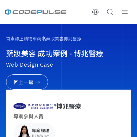
ChooWe AI仿生客服
首頁
線上購物車網站
藥妝美容
博兆醫療
關於可思
藥妝美容 成功案例 - 博兆醫療
Web Design Case
服務與費用
架設流程
回上一層 →
成功案例
博兆醫療
執行報告 / 策略解析
專案參與人員
專案經理
數位成長與技術專欄
Ili Wang