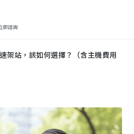
立即諮詢
 AI 快速架站，該如何選擇？（含主機費用
跨國企業
控
台灣谷米
電子科技
律
基嘉科技