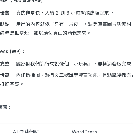
速網站（內部實測心得）：
度優勢：
真的非常快，大約 2 到 3 小時就能處理起來。
命缺點：
產出的內容就像「只有一片皮」，缺乏真實圖片與素材
，純粹是個空殼，難以應付真正的商務需求。
ess (WP)：
能完整：
雖然對我們這行來說像個「小玩具」，能極速套版完成
用性高：
內建輪播圖、熱門文章選單等豐富功能，且點擊後都有對
化打好基礎。
照表：
AI 快速網站
WordPress