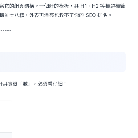
特別觀察它的網頁結構。一個好的模板，其 H1、H2 等標題標籤
結構亂七八糟，外表再漂亮也救不了你的 SEO 排名。
------
設計其實很「賊」，必須看仔細：