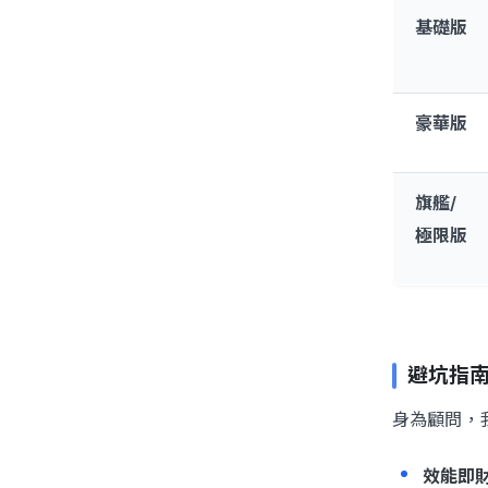
基礎版
豪華版
旗艦/
極限版
避坑指
身為顧問，我
效能即