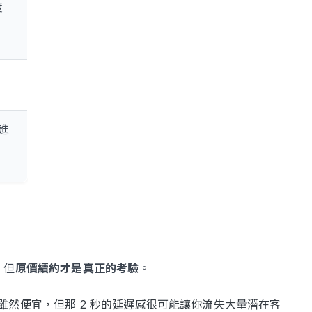
度
。
進
，但
原價續約才是真正的考驗
。
雖然便宜，但那 2 秒的延遲感很可能讓你流失大量潛在客