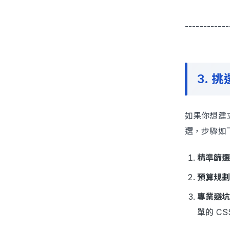
------------
3. 
如果你想建立
選，步驟如
精準篩
預算規
專業避
單的 C