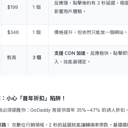
反應慢，點擊後約有 2 秒延遲，極
$199
1 個
影響用戶體驗。
$346
1 個
價格提升，但依然只能放一個網站
支援 CDN 加速
，反應極快，點擊即
較高
3 個
入，效能最穩定。
南：小心「首年折扣」陷阱！
必須提醒你：GoDaddy 常提供首年 35%~47% 的誘人折扣
財路：
在數位行銷領域，2 秒的延遲就能讓轉換率慘跌。基礎版