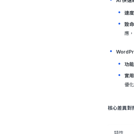
AI 快
速
致
應
WordPr
功
實
優
核心差異對
特性