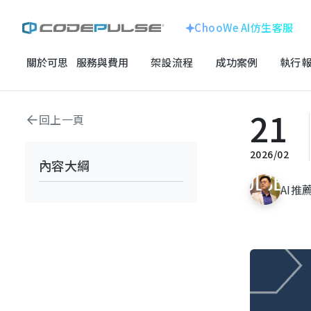
ChooWe AI仿生客服
關於可思
服務與費用
架設流程
成功案例
執行報
首頁
數位成長與技術專欄
基礎概念與科普
網站開發大對決：WordP
ChooWe AI仿生客服
企業形象官網
關於可思
21
回上一頁
線上購物車網站
跨國企業
服務與費用
龍銓集團
2026/02
內容大綱
客製化系統
架設流程
AI推薦
成功案例
SEO搜尋優化
電子科技
執行報告 / 策略解析
百揚資訊
數位成長與技術專欄