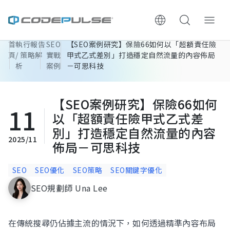
首
執行報告
SEO
【SEO案例研究】保險66如何以「超額責任險
ChooWe AI仿生客服
頁
/ 策略解
實戰
甲式乙式差別」打造穩定自然流量的內容佈局
析
案例
－可思科技
關於可思
【SEO案例研究】保險66如何
11
服務與費用
以「超額責任險甲式乙式差
別」打造穩定自然流量的內容
架設流程
2025/11
佈局－可思科技
成功案例
SEO
SEO優化
SEO策略
SEO關鍵字優化
SEO規劃師 Una Lee
執行報告 / 策略解析
數位成長與技術專欄
在傳統搜尋仍佔據主流的情況下，如何透過精準內容布局