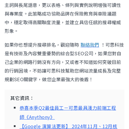
主詞與長尾語意，更以表格、條列與實例說明增強可讀性
與專業度。此策略成功協助品牌在保險教育與車險議題
中，穩定取得高關聯度流量，並建立具信任感的搜尋權威
形象。
如果你也想提升搜尋排名，觀迎隨時
聯絡我們
！可思科技
是有技術及內容雙重優勢的綜合型SEO公司，如果您對自
己企業的網路行銷沒有方向，又或者不知道如何突破目前
的行銷困境，不妨讓可思科技幫助您網站流量成長及完整
規劃SEO關鍵字，做您企業最強大的後盾！
其它資訊：
恭喜本季Q2最佳員工－可思最具淺力前端工程
師《Anythony》
【Google 演算法更新】 2024年11月、12月核