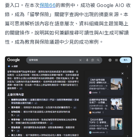
要入口。在本次
保險66
的案例中，成功被 Google AIO 收
錄，成為「留學保險」關鍵字查詢中出現的摘要來源。本
篇可思將解析該內容在語意層次、資料組織與主題策略上
立即諮詢
的關鍵操作，說明其如何兼顧搜尋可讀性與AI生成可解讀
性，成為教育與保險議題中少見的成功案例。