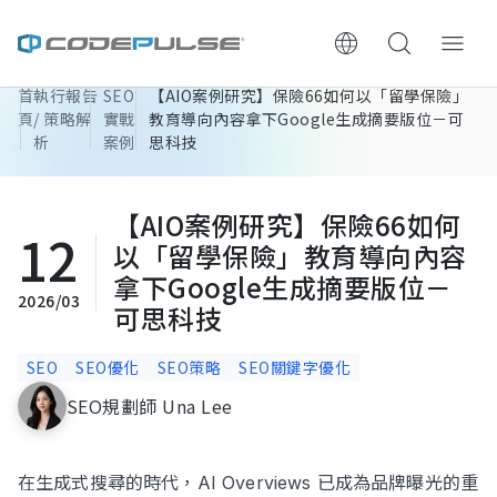
首
執行報告
SEO
【AIO案例研究】保險66如何以「留學保險」
ChooWe AI仿生客服
頁
/ 策略解
實戰
教育導向內容拿下Google生成摘要版位－可
析
案例
思科技
關於可思
【AIO案例研究】保險66如何
12
服務與費用
以「留學保險」教育導向內容
拿下Google生成摘要版位－
架設流程
2026/03
可思科技
成功案例
SEO
SEO優化
SEO策略
SEO關鍵字優化
SEO規劃師 Una Lee
執行報告 / 策略解析
數位成長與技術專欄
在生成式搜尋的時代，AI Overviews 已成為品牌曝光的重