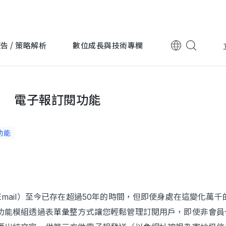
告 / 策略解析
數位成長與技術專欄
電子報訂閱功能
跨國企業
跨國企業
上詮光纖
永豐金
功能
電子科技
電子科技
迎廣科技
台灣波
Email）至今已存在超過50年的時間，但即使身處在這變化萬
功能模組透過表單彙整方式讓您輕鬆管理訂閱用戶，即使非會員