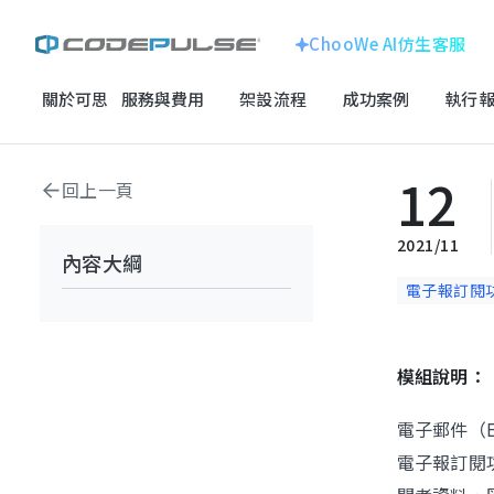
ChooWe AI仿生客服
關於可思
服務與費用
架設流程
成功案例
執行報
首頁
模組教學
官網標準模組
電子報訂閱功能
ChooWe AI仿生客服
企業形象官網
關於可思
12
回上一頁
線上購物車網站
跨國企業
服務與費用
龍銓集團
2021/11
內容大綱
客製化系統
架設流程
電子報訂閱
成功案例
SEO搜尋優化
模組說明：
電子科技
執行報告 / 策略解析
百揚資訊
電子郵件（
電子報訂閱
數位成長與技術專欄