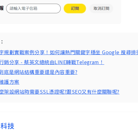
：
字規劃實戰案例分享！如何讓熱門關鍵字穩坐 Google 搜尋
行銷分享 - 蔡英文總統由LINE轉戰Telegram！
O到底是網站結構重要還是內容重要?
維護方案
麼架設網站時需要SSL憑證呢?跟SEO又有什麼關聯呢?
思科技