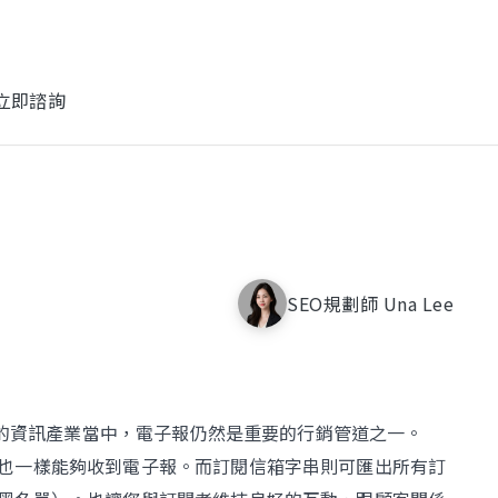
立即諮詢
跨國企業
控
台灣谷米
SEO規劃師 Una Lee
電子科技
律
基嘉科技
千的資訊產業當中，電子報仍然是重要的行銷管道之一。
也一樣能夠收到電子報。而訂閱信箱字串則可匯出所有訂