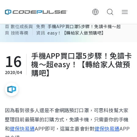
首
數位成長與
免費
手機APP買口罩5步驟！免讀卡機～超
ChooWe AI仿生客服
頁
技術專欄
資訊
easy！【轉給家人做預購吧】
關於可思
16
手機APP買口罩5步驟！免讀卡
機～超easy！【轉給家人做預
服務與費用
購吧】
2020/04
架設流程
成功案例
因為看到很多人還是不會網路預訂口罩，可思科技幫大家
執行報告 / 策略解析
整理目前最簡單的訂購方式，免讀卡機，只需要你的手機
和
健保快易通
APP即可，這篇主要會針對
健保快易通
APP
數位成長與技術專欄