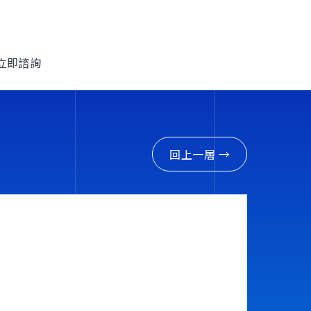
立即諮詢
跨國企業
控
台灣谷米
回上一層 →
電子科技
律
基嘉科技