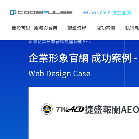
ChooWe AI仿生客服
關於可思
服務與費用
架設流程
成功案例
執行報
ChooWe AI仿生客服
企業形象官網
首頁
企業形象官網
捷盛報關AEO
關於可思
企業形象官網 成功案例 -
線上購物車網站
跨國企業
服務與費用
龍銓集團
Web Design Case
客製化系統
架設流程
成功案例
SEO搜尋優化
捷盛報關AE
電子科技
執行報告 / 策略解析
百揚資訊
數位成長與技術專欄