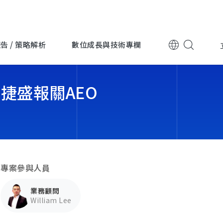
告 / 策略解析
數位成長與技術專欄
 捷盛報關AEO
跨國企業
跨國企業
上詮光纖
永豐金
專案參與人員
O
電子科技
電子科技
迎廣科技
台灣波
業務顧問
William Lee