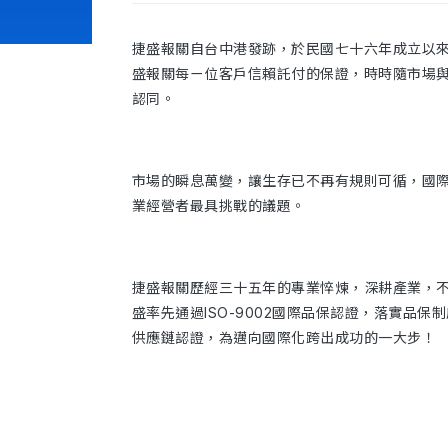
捷盛報關自台中港發跡，於民國七十六年成立以
盛報關每ㄧ位客戶信賴託付的保證，時時隨市場
認同。
市場的瞬息萬變，讓生存已不再有規則可循，國
業經營者最具挑戰的議題。
捷盛報關歷經三十五年的專業悴煉，深耕產業，不
盛率先通過ISO-9002國際品保認證，落實品
供應鏈認證，為邁向國際化跨出成功的一大步！