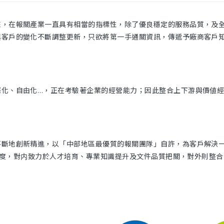
來，在報關產業一直具有相當的指標性，除了優良穩定的服務品質，及
與客戶的變化不斷調整更新，只欲將第一手通關資訊，傳遞予廠商客戶
立即諮詢
際化、自由化…，正在考驗著企業的經營能力；因此整合上下游與價値
斷地創新精進，以「中部地區最優質的報關團隊」自許，為客戶解決一
保制度，對内致力於人才培育、專業知識提升及文件品質把關，對外則整合海