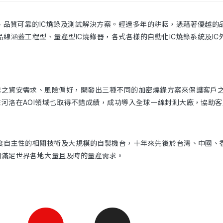
理、品質可靠的IC燒錄及測試解決方案。經過多年的耕耘，憑藉著優越的
線涵蓋工程型、量產型IC燒錄器，各式各樣的自動化IC燒錄系統及IC
立即諮詢
業之資安需求、風險偏好，開發出三種不同的加密燒錄方案來保護客戶
河洛在AOI領域也取得不錯成績，成功導入全球一線封測大廠，協助
度自主性的相關技術及大規模的自製機台，十年來先後於台灣、中國、
網滿足世界各地大量且及時的量產需求。