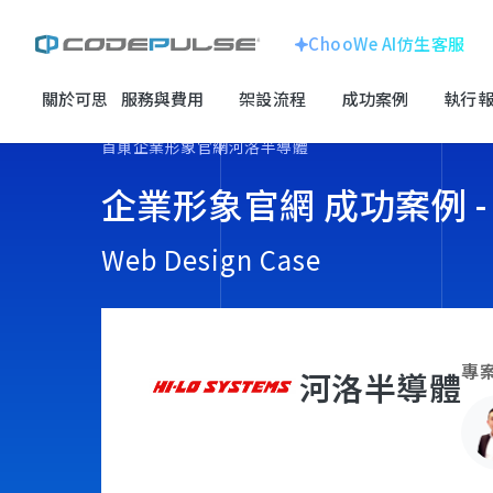
ChooWe AI仿生客服
關於可思
服務與費用
架設流程
成功案例
執行報
ChooWe AI仿生客服
企業形象官網
首頁
企業形象官網
河洛半導體
關於可思
企業形象官網 成功案例 -
線上購物車網站
跨國企業
服務與費用
龍銓集團
Web Design Case
客製化系統
架設流程
成功案例
SEO搜尋優化
專
河洛半導體
電子科技
執行報告 / 策略解析
百揚資訊
數位成長與技術專欄