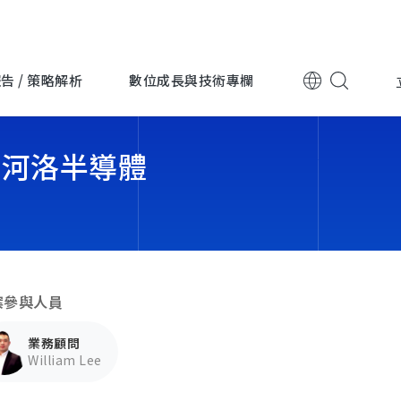
告 / 策略解析
數位成長與技術專欄
 河洛半導體
跨國企業
跨國企業
上詮光纖
永豐金
案參與人員
電子科技
電子科技
迎廣科技
台灣波
業務顧問
William Lee