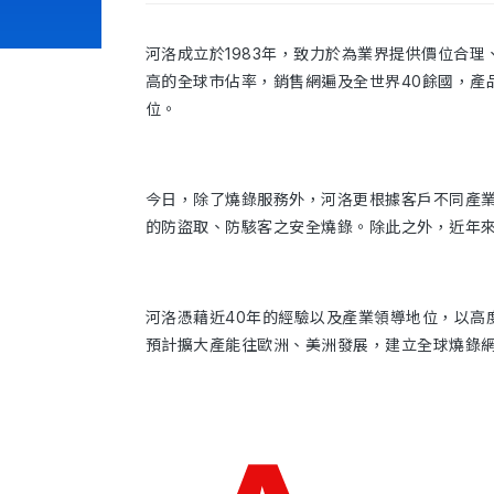
河洛成立於1983年，致力於為業界提供價位合
高的全球市佔率，銷售網遍及全世界40餘國，產品
位。
今日，除了燒錄服務外，河洛更根據客戶不同產
的防盜取、防駭客之安全燒錄。除此之外，近年來
河洛憑藉近40年的經驗以及產業領導地位，以高
預計擴大產能往歐洲、美洲發展，建立全球燒錄