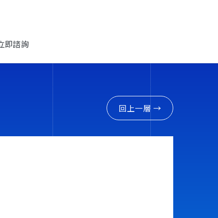
立即諮詢
跨國企業
控
台灣谷米
回上一層 →
電子科技
律
基嘉科技