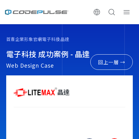
ChooWe AI仿生客服
首頁
企業形象官網
電子科技
晶達
關於可思
電子科技 成功案例 - 晶達
回上一層 →
Web Design Case
服務與費用
架設流程
晶達
成功案例
執行報告 / 策略解析
數位成長與技術專欄