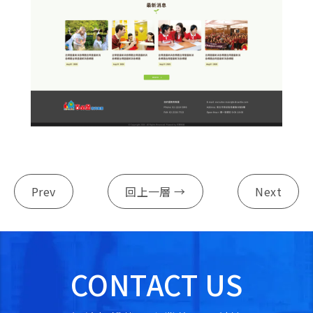
Prev
回上一層 →
Next
CONTACT US