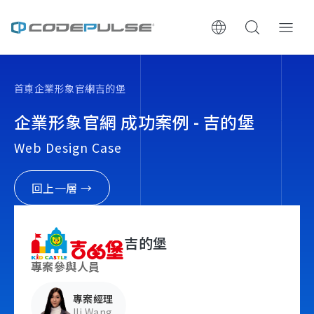
ChooWe AI仿生客服
首頁
企業形象官網
吉的堡
關於可思
企業形象官網 成功案例 - 吉的堡
Web Design Case
服務與費用
架設流程
回上一層 →
成功案例
吉的堡
執行報告 / 策略解析
專案參與人員
專案經理
數位成長與技術專欄
Ili Wang