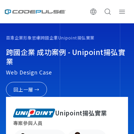
ChooWe AI仿生客服
首頁
企業形象官網
跨國企業
Unipoint揚弘實業
關於可思
跨國企業 成功案例 - Unipoint揚弘實
業
服務與費用
Web Design Case
架設流程
回上一層 →
成功案例
Unipoint揚弘實業
執行報告 / 策略解析
專案參與人員
數位成長與技術專欄