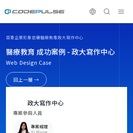
ChooWe AI仿生客服
首頁
企業形象官網
醫療教育
政大寫作中心
關於可思
醫療教育 成功案例 - 政大寫作中心
Web Design Case
服務與費用
架設流程
回上一層 →
成功案例
政大寫作中心
執行報告 / 策略解析
專案參與人員
專案經理
數位成長與技術專欄
Ili Wang