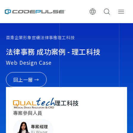
ChooWe AI仿生客服
首頁
企業形象官網
法律事務
理工科技
關於可思
法律事務 成功案例 - 理工科技
Web Design Case
服務與費用
架設流程
回上一層 →
成功案例
理工科技
執行報告 / 策略解析
專案參與人員
專案經理
數位成長與技術專欄
Ili Wang