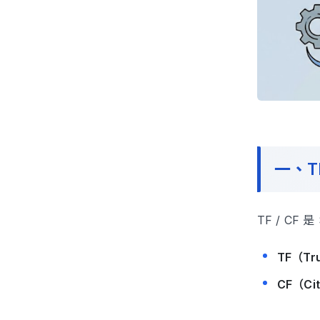
一、T
TF / CF 
TF（Tr
CF（Ci