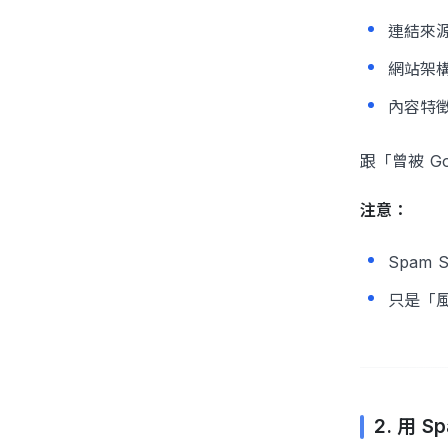
連結來
網站架
內容特
跟「曾被 G
注意：
Spam 
只是「
2. 用 