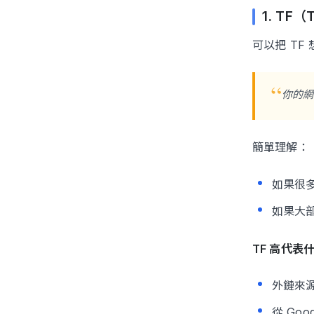
1. TF（
可以把 TF
你的網
簡單理解：
如果很
如果大
TF 高代表
外鏈來
從 Go