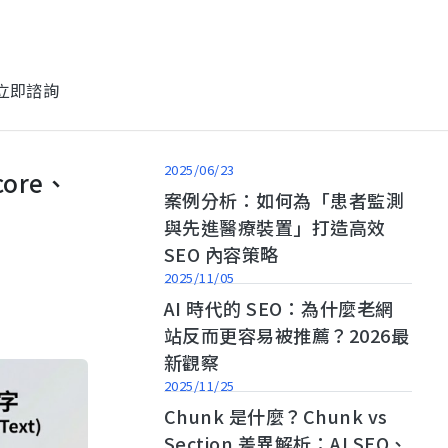
立即諮詢
2025/06/23
core、
跨國企業
案例分析：如何為「患者監測
控
台灣谷米
與先進醫療裝置」打造高效
SEO 內容策略
2025/11/05
AI 時代的 SEO：為什麼老網
站反而更容易被推薦？2026最
新觀察
電子科技
律
基嘉科技
2025/11/25
Chunk 是什麼？Chunk vs
Section 差異解析：AI SEO、