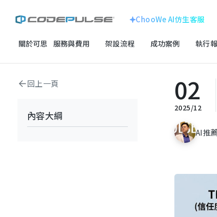
ChooWe AI仿生客服
關於可思
服務與費用
架設流程
成功案例
執行報
首頁
數位成長與技術專欄
SEO深度專欄
進階SEO名詞教學：TF / 
ChooWe AI仿生客服
企業形象官網
關於可思
02
回上一頁
線上購物車網站
跨國企業
服務與費用
龍銓集團
2025/12
內容大綱
客製化系統
架設流程
AI推薦
成功案例
SEO搜尋優化
電子科技
執行報告 / 策略解析
百揚資訊
數位成長與技術專欄