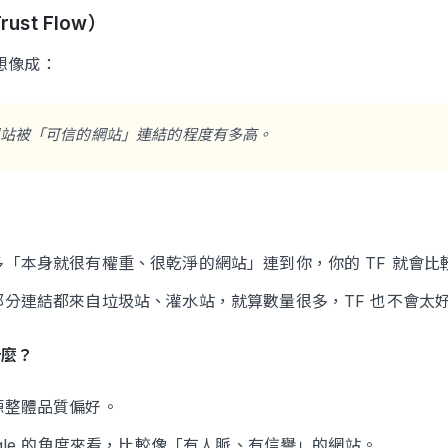
Trust Flow）
 想像成：
站被「可信的網站」連結的程度有多高。
多「本身就很有權重、很乾淨的網站」連到你，你的 TF 就會比
部分連結都來自垃圾站、灌水站，就算數量很多，TF 也不會太
什麼？
源整體品質偏好。
ogle 的角度來看，比較像「有人脈、有信譽」的網站。