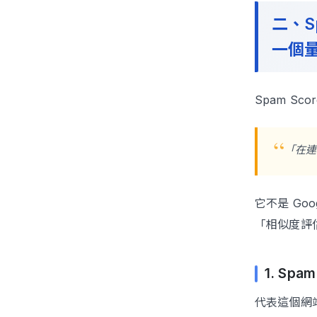
二、S
一個
Spam Sco
「在連
它不是 Go
「相似度評
1. Sp
代表這個網