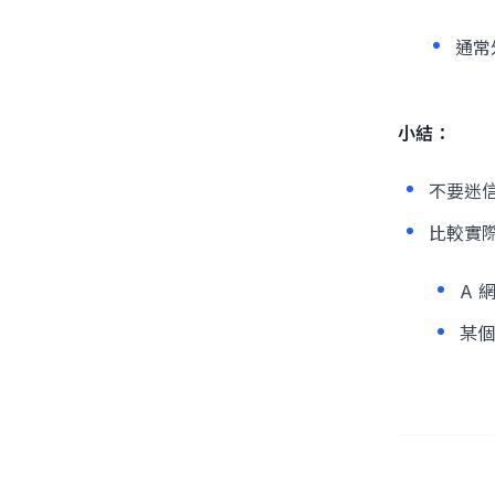
通常
小結：
不要迷
比較實
A 
某個