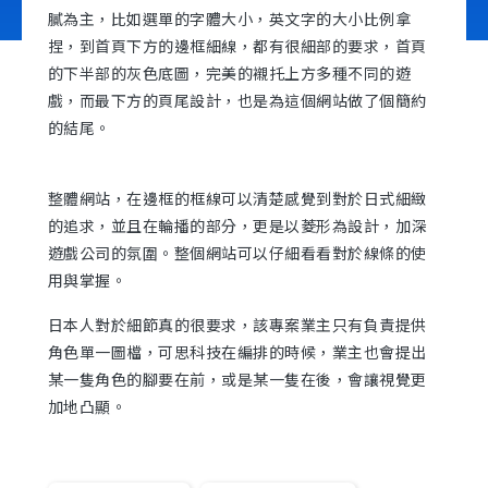
膩為主，比如選單的字體大小，英文字的大小比例拿
捏，到首頁下方的邊框細線，都有很細部的要求，首頁
的下半部的灰色底圖，完美的襯托上方多種不同的遊
立即諮詢
戲，而最下方的頁尾設計，也是為這個網站做了個簡約
的結尾。
整體網站，在邊框的框線可以清楚感覺到對於日式細緻
的追求，並且在輪播的部分，更是以菱形為設計，加深
遊戲公司的氛圍。整個網站可以仔細看看對於線條的使
用與掌握。
日本人對於細節真的很要求，該專案業主只有負責提供
角色單一圖檔，可思科技在編排的時候，業主也會提出
某一隻角色的腳要在前，或是某一隻在後，會讓視覺更
加地凸顯。