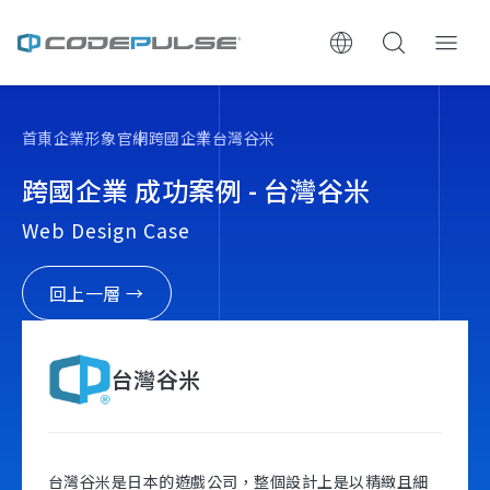
ChooWe AI仿生客服
首頁
企業形象官網
跨國企業
台灣谷米
關於可思
跨國企業 成功案例 - 台灣谷米
Web Design Case
服務與費用
架設流程
回上一層 →
成功案例
台灣谷米
執行報告 / 策略解析
數位成長與技術專欄
台灣谷米是日本的遊戲公司，整個設計上是以精緻且細