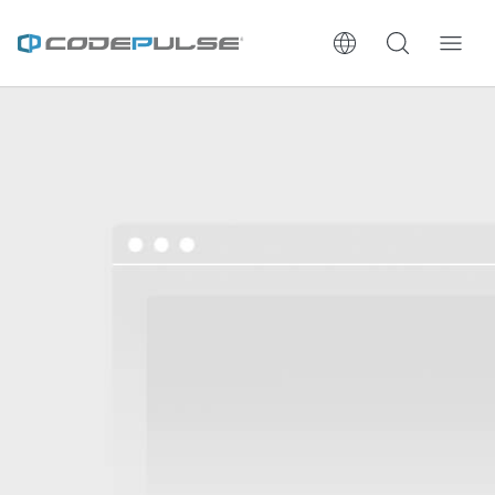
ChooWe AI仿生客服
關於可思
服務與費用
架設流程
成功案例
執行報告 / 策略解析
數位成長與技術專欄