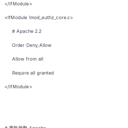
</IfModule>
<IfModule !mod_authz_core.c>
# Apache 2.2
Order Deny,Allow
Allow from all
Require all granted
</IfModule>