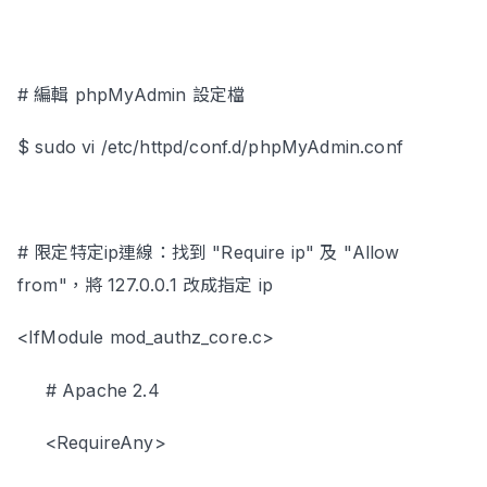
# 編輯 phpMyAdmin 設定檔
$ sudo vi /etc/httpd/conf.d/phpMyAdmin.conf
# 限定特定ip連線：找到 "Require ip" 及 "Allow
from"，將 127.0.0.1 改成指定 ip
<IfModule mod_authz_core.c>
# Apache 2.4
<RequireAny>