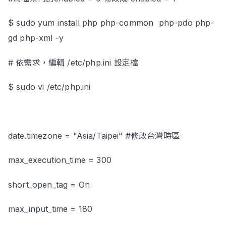
$ sudo yum install php php-common php-pdo php-
gd php-xml -y
# 依需求，編輯 /etc/php.ini 設定檔
$ sudo vi /etc/php.ini
date.timezone = "Asia/Taipei" #修改台灣時區
max_execution_time = 300
short_open_tag = On
max_input_time = 180