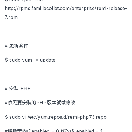
http://rpms.famillecollet.com/enterprise/remi-release-
7.rpm
# 更新套件
$ sudo yum -y update
# 安裝 PHP
#依照要安裝的PHP版本號做修改
$ sudo vi /etc/yum.repos.d/remi-php73.repo
#將檔案內的enabled = 0 修改成 enabled = 1