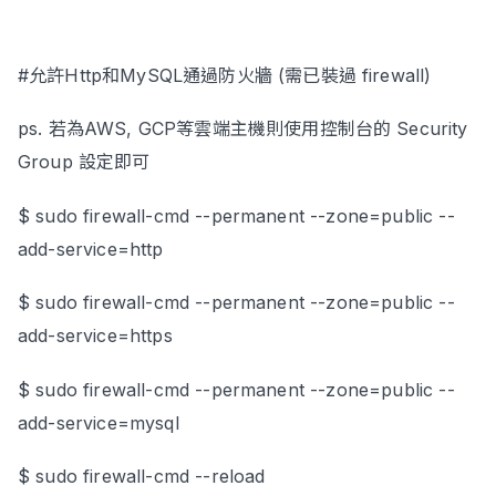
#允許Http和MySQL通過防火牆 (需已裝過 firewall)
ps. 若為AWS, GCP等雲端主機則使用控制台的 Security
Group 設定即可
$ sudo firewall-cmd --permanent --zone=public --
add-service=http
$ sudo firewall-cmd --permanent --zone=public --
add-service=https
$ sudo firewall-cmd --permanent --zone=public --
add-service=mysql
$ sudo firewall-cmd --reload