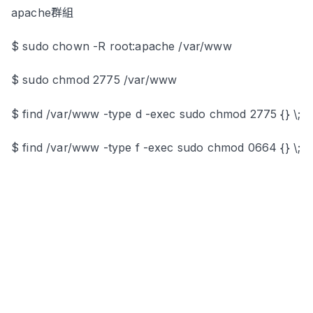
apache群組
$ sudo chown -R root:apache /var/www
$ sudo chmod 2775 /var/www
$ find /var/www -type d -exec sudo chmod 2775 {} \;
$ find /var/www -type f -exec sudo chmod 0664 {} \;