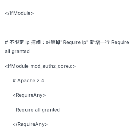
</IfModule>
# 不限定 ip 連線：註解掉"Require ip" 新增一行 Require
all granted
<IfModule mod_authz_core.c>
# Apache 2.4
<RequireAny>
Require all granted
</RequireAny>