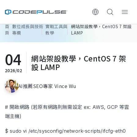
首
數位成長與技術
實戰工具與
網站架設教學，CentOS 7 架設
ChooWe AI仿生客服
頁
專欄
教學
LAMP
關於可思
04
網站架設教學，CentOS 7 架
服務與費用
設 LAMP
2026/02
架設流程
AI推薦SEO專家 Vince Wu
成功案例
# 開啟網路 (若原有網路則無需設定 ex: AWS, GCP 等雲
執行報告 / 策略解析
端主機)
數位成長與技術專欄
$ sudo vi /etc/sysconfig/network-scripts/ifcfg-eth0