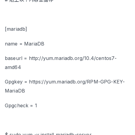
[mariadb]
name = MariaDB
baseurl = http://yum.mariadb.org/10.4/centos7-
amd64
Gpgkey = https://yum.mariadb.org/RPM-GPG-KEY-
MariaDB
Gpgcheck = 1
$ sudo yum -y install mariadb-server