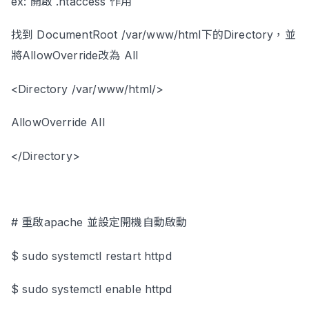
ex: 開啟 .htaccess 作用
找到 DocumentRoot /var/www/html下的Directory，並
將AllowOverride改為 All
<Directory /var/www/html/>
AllowOverride All
</Directory>
# 重啟apache 並設定開機自動啟動
$ sudo systemctl restart httpd
$ sudo systemctl enable httpd