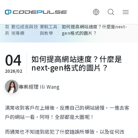
首
數位成長與技
實戰工具
如何提高網站速度？什麼是next-
ChooWe AI仿生客服
頁
術專欄
與教學
gen格式的圖片？
關於可思
04
如何提高網站速度？什麼是
服務與費用
next-gen格式的圖片？
2026/02
架設流程
專案經理 Ili Wang
成功案例
滿常收到客戶在上線後，反應自己的網站過慢，一進去客
執行報告 / 策略解析
戶的網站一看，阿呀！全部都是大圖呢！
數位成長與技術專欄
而通常也不知道到底犯了什麼錯誤所導致，以及從何改