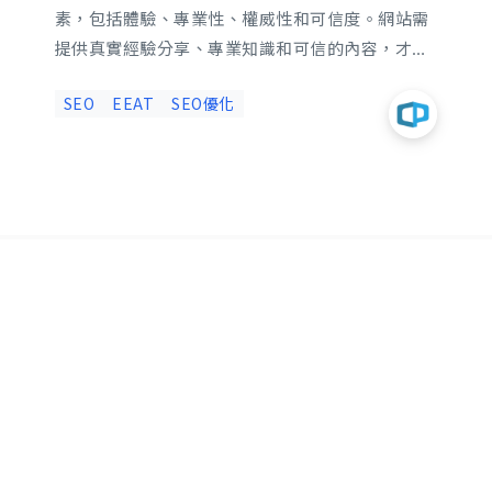
素，包括體驗、專業性、權威性和可信度。網站需
提供真實經驗分享、專業知識和可信的內容，才能
提升在搜尋結果中的排名與流量。本文將介紹如何
立即諮詢
SEO
EEAT
SEO優化
優化 EEAT，使網站能在 SERP 中脫穎而出，增加
使用者的信任與點擊率。