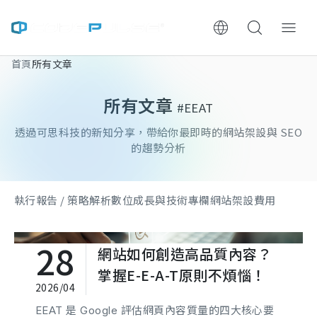
首頁
所有文章
ChooWe AI仿生客服
所有文章
#EEAT
關於可思
透過可思科技的新知分享，帶給你最即時的網站架設與 SEO
服務與費用
的趨勢分析
架設流程
執行報告 / 策略解析
數位成長與技術專欄
網站架設費用
成功案例
28
網站如何創造高品質內容？
執行報告 / 策略解析
掌握E-E-A-T原則不煩惱！
2026/04
數位成長與技術專欄
EEAT 是 Google 評估網頁內容質量的四大核心要