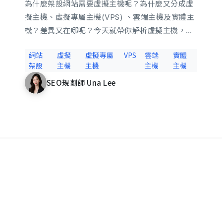
選擇虛擬主機方案呢?
為什麼架設網站需要虛擬主機呢？為什麼又分成虛
擬主機、虛擬專屬主機(VPS) 、雲端主機及實體主
機？差異又在哪呢？今天就帶你解析虛擬主機，看
立即諮詢
完這篇相信你會對該怎麼選擇虛擬主機更有方向
網站
虛擬
虛擬專屬
VPS
雲端
實體
唷！
架設
主機
主機
主機
主機
SEO規劃師 Una Lee