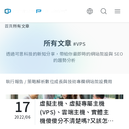
首頁
所有文章
ChooWe AI仿生客服
所有文章
#VPS
關於可思
透過可思科技的新知分享，帶給你最即時的網站架設與 SEO
服務與費用
的趨勢分析
架設流程
執行報告 / 策略解析
數位成長與技術專欄
網站架設費用
成功案例
17
虛擬主機、虛擬專屬主機
執行報告 / 策略解析
(VPS)、雲端主機、實體主
2022/06
機傻傻分不清楚嗎?又該怎麼
數位成長與技術專欄