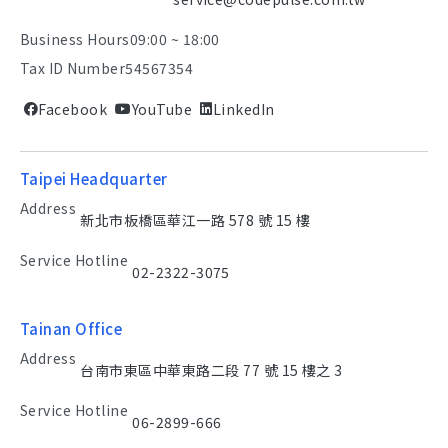
Business Hours
09:00 ~ 18:00
Tax ID Number
54567354
Facebook
YouTube
LinkedIn
Taipei Headquarter
Address
新北市板橋區華江一路 578 號 15 樓
Service Hotline
02-2322-3075
Tainan Office
Address
台南市東區中華東路二段 77 號 15 樓之 3
Service Hotline
06-2899-666