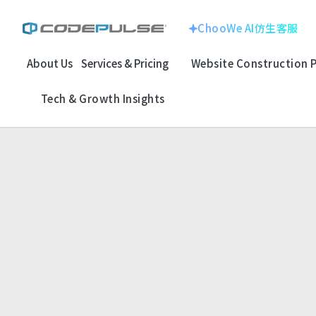
ChooWe AI仿生客服
About Us
Services & Pricing
Website Construction 
ChooWe AI仿生客服
Website With
Corporate Image
Tech & Growth Insights
About Us
Multinational Corp
E-commerce
Services & Pricing
龍銓集團
Website Construction Process
Customized
System
Portfolio
Electronic Techno
SEO Search
Case Studies: Strategic Insights
百揚資訊
Optimizatio
Tech & Growth Insights