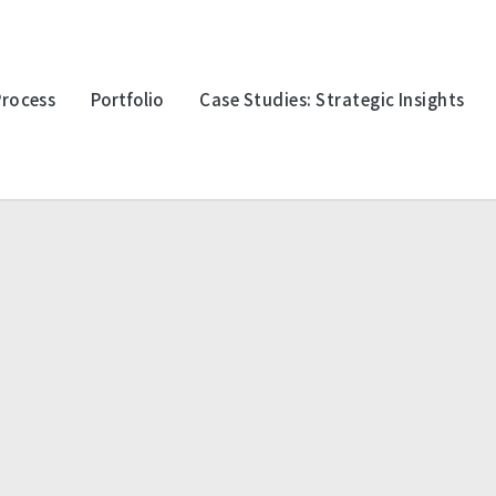
Process
Portfolio
Case Studies: Strategic Insights
oration
Multinational Corporation
Multina
上詮光纖
永豐金
logy
Electronic Technology
Electro
迎廣科技
台灣波