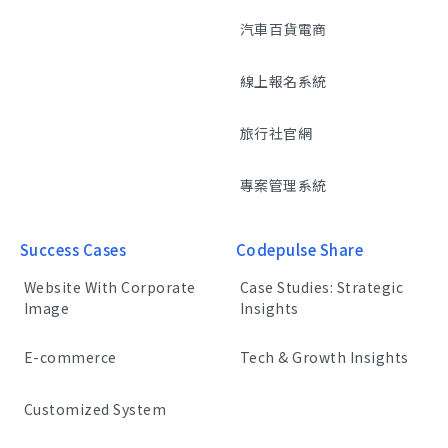
汽車百貨電商
線上報名系統
旅行社官網
專案管理系統
Success Cases
Codepulse Share
Website With Corporate
Case Studies: Strategic
Image
Insights
E-commerce
Tech & Growth Insights
Customized System