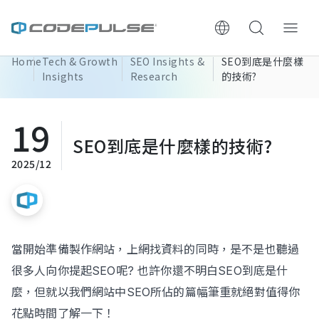
Home
Tech & Growth
SEO Insights &
SEO到底是什麼樣
ChooWe AI仿生客服
Insights
Research
的技術?
About Us
19
SEO到底是什麼樣的技術?
Services & Pricing
2025/12
Website Construction Process
Portfolio
當開始準備製作網站，上網找資料的同時，是不是也聽過
Case Studies: Strategic Insights
很多人向你提起SEO呢? 也許你還不明白SEO到底是什
麼，但就以我們網站中SEO所佔的篇幅筆重就絕對值得你
Tech & Growth Insights
花點時間了解一下！