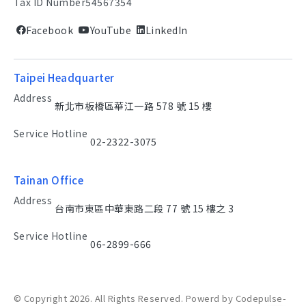
Tax ID Number
54567354
Facebook
YouTube
LinkedIn
Taipei Headquarter
Address
新北市板橋區華江一路 578 號 15 樓
Service Hotline
02-2322-3075
Tainan Office
Address
台南市東區中華東路二段 77 號 15 樓之 3
Service Hotline
06-2899-666
© Copyright 2026. All Rights Reserved. Powerd by Codepulse-