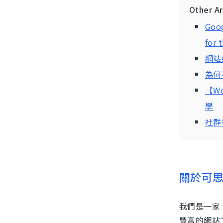
Other A
Goog
for 
網站
為何
【Wo
學
社群
關於可
我們是一家
豐富的網站