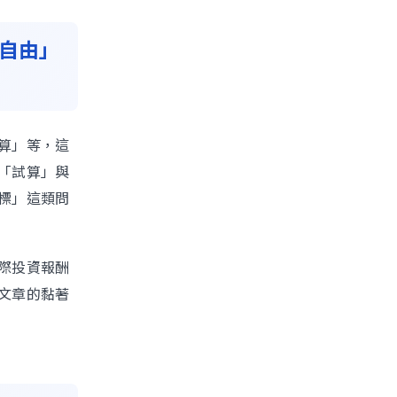
自由」
算」等，這
「試算」與
標」這類問
際投資報酬
文章的黏著