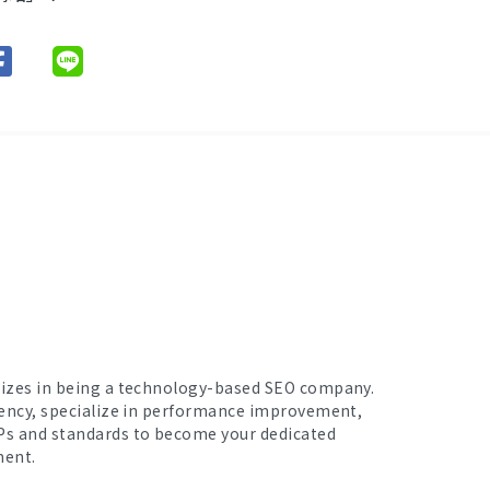
lizes in being a technology-based SEO company.
iency, specialize in performance improvement,
Ps and standards to become your dedicated
ment.