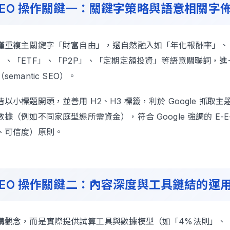
SEO 操作關鍵一：關鍵字策略與語意相關字
僅重複主關鍵字「財富自由」，還自然融入如「年化報酬率」、
」、「ETF」、「P2P」、「定期定額投資」等語意關聯詞，進
emantic SEO）。
以小標題開頭，並善用 H2、H3 標籤，利於 Google 抓取
據（例如不同家庭型態所需資金），符合 Google 強調的 E-E
、可信度）原則。
SEO 操作關鍵二：內容深度與工具鏈結的運
講觀念，而是實際提供試算工具與數據模型（如「4%法則」、「