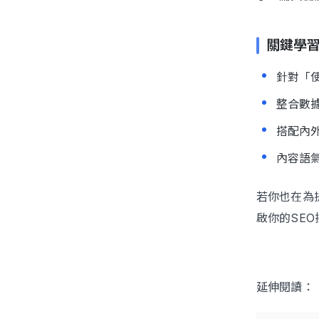
關鍵學
針對「
整合數
搭配內
內容語
若你也在為
啟你的SEO
延伸閱讀：