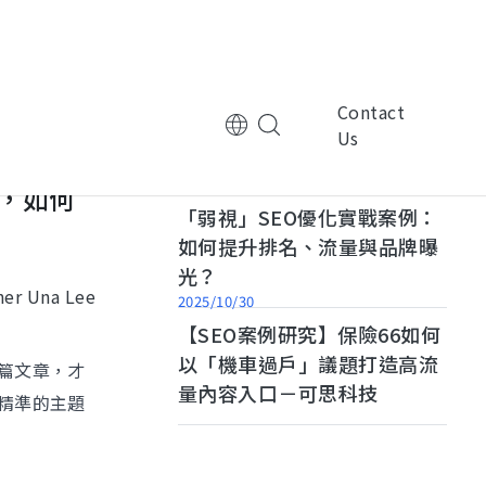
Contact
Us
2025/02/25
，如何
tional Corporation
Multinational Corporation
「弱視」SEO優化實戰案例：
控
ManpowerGroup萬寶華
如何提升排名、流量與品牌曝
光？
ner Una Lee
2025/10/30
【SEO案例研究】保險66如何
以「機車過戶」議題打造高流
篇文章，才
量內容入口－可思科技
nic Technology
Electronic Technology
精準的主題
律
基嘉科技