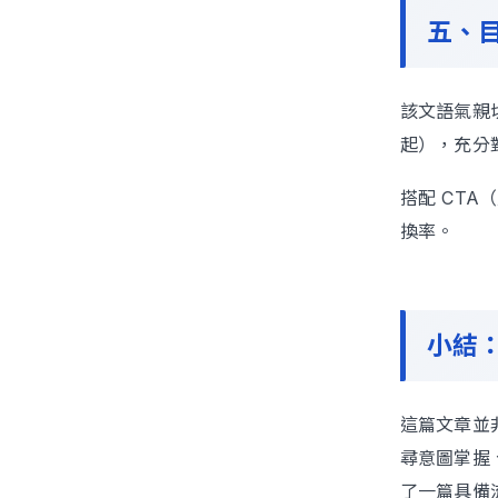
五、
該文語氣親
起），充分
搭配 CT
換率。
小結：
這篇文章並
尋意圖掌握
了一篇具備