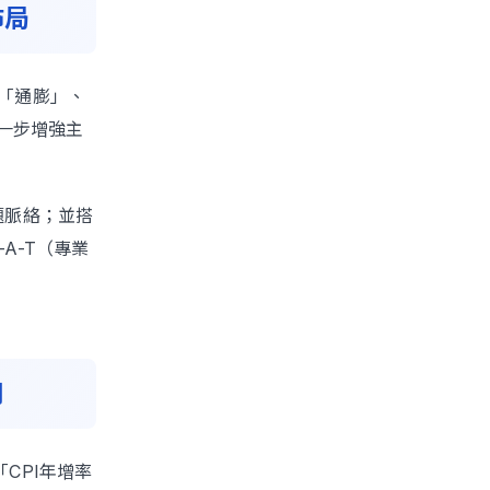
佈局
「通膨」、
一步增強主
主題脈絡；並搭
-A-T（專業
用
CPI年增率