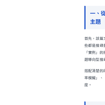
一、
主題
首先，該篇
些都是搜尋
「實例」的
題導向型搜
搭配清楚的
率模擬」、
度。