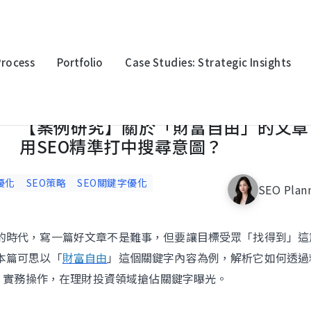
Process
Portfolio
Case Studies: Strategic Insights
案例研究】關於「財富自由」的文章，如何用SEO精準打中搜尋意圖？
【案例研究】關於「財富自由」的文章
oration
Multinational Corporation
Multina
用SEO精準打中搜尋意圖？
上詮光纖
永豐金
優化
SEO策略
SEO關鍵字優化
SEO Plan
的時代，寫一篇好文章不是難事，但要讓目標受眾「找得到」這
logy
Electronic Technology
Electro
本篇可思以「
財富自由
」這個關鍵字內容為例，解析它如何透過
迎廣科技
台灣波
EO 實務操作，在理財投資領域搶佔關鍵字曝光。