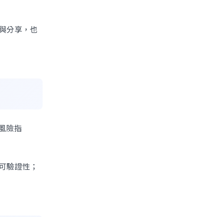
與分享，也
風險指
可驗證性；