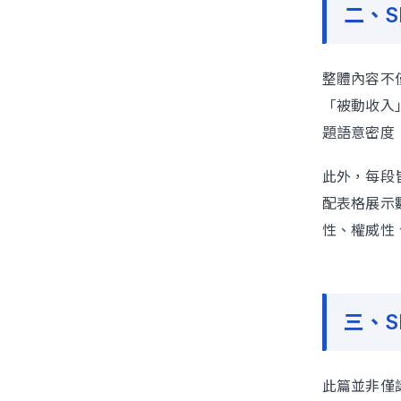
二、
整體內容不
「被動收入
題語意密度（s
此外，每段皆
配表格展示數
性、權威性
三、
此篇並非僅