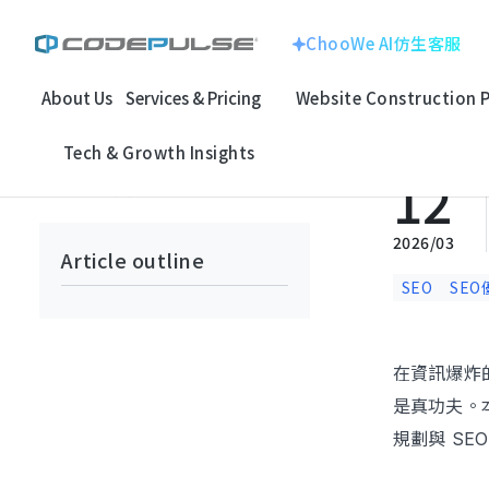
ChooWe AI仿生客服
About Us
Services & Pricing
Website Construction 
Home
Case Studies: Strategic Insights
SEO Case Studies
【
ChooWe AI仿生客服
Website With
Corporate Image
Tech & Growth Insights
About Us
12
回上一頁
Multinational Corp
E-commerce
Services & Pricing
龍銓集團
2026/03
Article outline
Website Construction Process
SEO
SEO
Customized
System
Portfolio
在資訊爆炸
Electronic Techno
SEO Search
是真功夫。
Case Studies: Strategic Insights
百揚資訊
Optimizatio
規劃與 S
Tech & Growth Insights