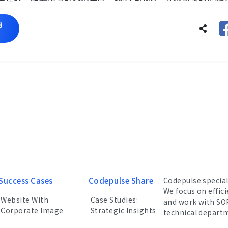
詢
Success Cases
Codepulse Share
Codepulse specia
We focus on effic
Website With
Case Studies:
and work with SO
Corporate Image
Strategic Insights
technical depart