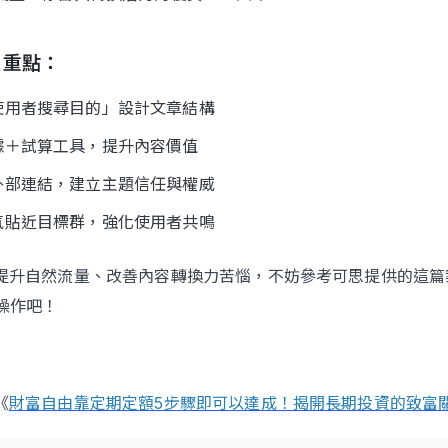
習重點：
使用者搜尋目的」設計文章結構
據＋試算工具，提升內容價值
外部連結，建立主題信任與權威
氣貼近目標群，強化使用者共鳴
提升自然流量、改善內容轉換力苦惱，不妨參考可思提供的這篇
操作吧！
《
財富自由靠定期定額5步驟即可以達成！揭開長期投資的致富