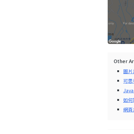
Other A
圖片
可思
Java
如何取
網頁