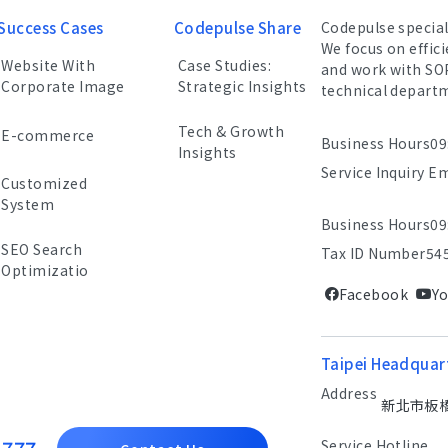
Success Cases
Codepulse Share
Codepulse specia
We focus on effic
Website With
Case Studies:
and work with SO
Corporate Image
Strategic Insights
technical depart
Tech & Growth
E-commerce
Business Hours
09
Insights
Service Inquiry E
Customized
System
Business Hours
09
SEO Search
Tax ID Number
54
Optimizatio
Facebook
Y
Taipei Headquar
Address
新北市板橋區
Service Hotline