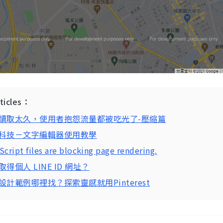
rticles：
讀取太久，使用者抱怨流量都被吃光了-壓縮篇
科技－文字編輯器使用教學
Script files are blocking page rendering.
得個人 LINE ID 網址？
設計範例哪裡找？探索靈感就用Pinterest