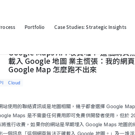
Process
Portfolio
Case Studies: Strategic Insights
le Maps API 收費囉！ 這個網頁無法正確載入 Google 地圖 業主慌張：
Google Maps API 收費囉！ 這個網
oration
Multinational Corporation
Multina
載入 Google 地圖 業主慌張：我的網頁
上詮光纖
永豐金
Google Map 怎麼跑不出來
PI
Cloud
站使用的聯絡資訊或是地圖相關，幾乎都會選擇 Google Map
logy
Electronic Technology
Electro
迎廣科技
台灣波
oogle Maps 是不需要任何費用即可免費供開發者使用，但於 20
 宣布將進行收費，如果你的網站是早期埋入 Google Maps 地圖
一個訊息「這個網頁無法正確載入 Google 地圖。」及一堆