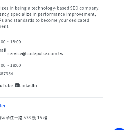
lizes in being a technology-based SEO company.
iency, specialize in performance improvement,
Ps and standards to become your dedicated
ment.
:00 ~ 18:00
mail
service@codepulse.com.tw
:00 ~ 18:00
567354
ouTube
LinkedIn
ter
華江一路 578 號 15 樓