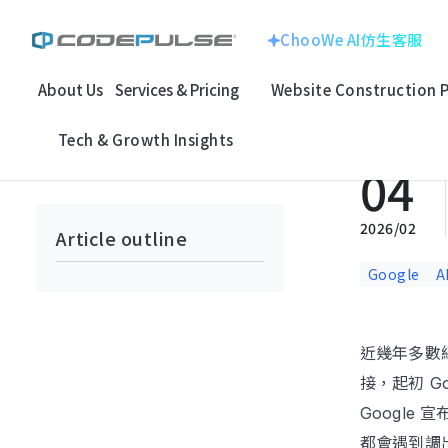
ChooWe AI仿生客服
About Us
Services & Pricing
Website Construction 
Home
Tech & Growth Insights
SEO Tools & Tutorials
Goog
ChooWe AI仿生客服
Website With
Corporate Image
Tech & Growth Insights
About Us
04
回上一頁
Multinational Corp
E-commerce
Services & Pricing
龍銓集團
2026/02
Article outline
Website Construction Process
Customized
Google
A
System
Portfolio
近幾年多數網
Electronic Techno
SEO Search
Case Studies: Strategic Insights
百揚資訊
接，起初 G
Optimizatio
Google
Tech & Growth Insights
都會遇到調出