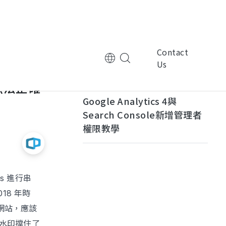
我的網頁 Google Map 怎麼跑不出來
Contact
Us
頁無法正確
2024/11/14
tional Corporation
Multinational Corporation
Google Analytics 4與
控
ManpowerGroup萬寶華
Search Console新增管理者
權限教學
s 進行串
nic Technology
Electronic Technology
律
基嘉科技
18 年時
的網站，應該
浮水印擋住了