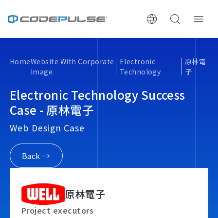
ChooWe AI仿生客服
Home
Website With Corporate
Electronic
原林電
Image
Technology
子
About Us
Electronic Technology Success
Services & Pricing
Case - 原林電子
Web Design Case
Website Construction Process
Back →
Portfolio
Case Studies: Strategic Insights
原林電子
Tech & Growth Insights
Project executors