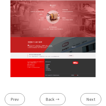
Prev
Back →
Next