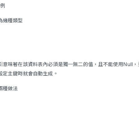
為例
為幾種類型
引意味著在該資料表內必須是獨一無二的值，且不能使用Null，
設定主鍵時就會自動生成。
兩種做法