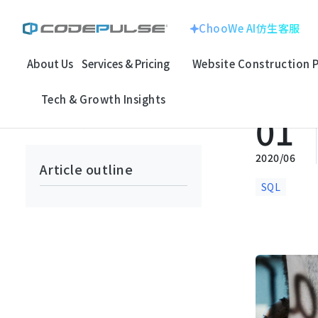
ChooWe AI仿生客服
About Us
Services & Pricing
Website Construction 
Home
Development Log
Program Development
改善資料庫的
ChooWe AI仿生客服
Website With
Corporate Image
Tech & Growth Insights
About Us
01
回上一頁
Multinational Corp
E-commerce
Services & Pricing
龍銓集團
2020/06
Article outline
Website Construction Process
SQL
Customized
System
Portfolio
Electronic Techno
SEO Search
Case Studies: Strategic Insights
百揚資訊
Optimizatio
Tech & Growth Insights