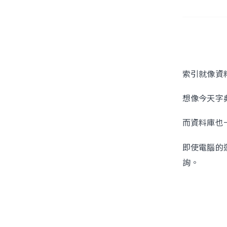
索引就像資
想像今天字
而資料庫也
即使電腦的
詢。