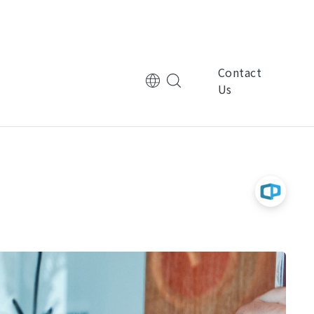
Contact
Us
tional Corporation
Multinational Corporation
控
ManpowerGroup萬寶華
nic Technology
Electronic Technology
律
基嘉科技