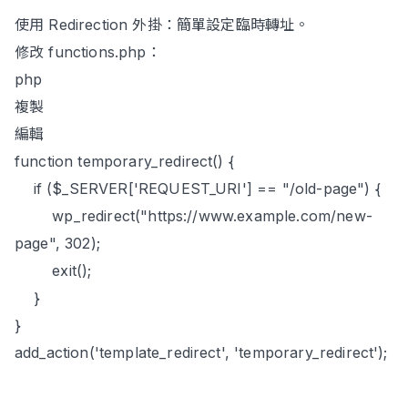
使用 Redirection 外掛：簡單設定臨時轉址。
修改 functions.php：
php
複製
編輯
function temporary_redirect() {
if ($_SERVER['REQUEST_URI'] == "/old-page") {
wp_redirect("https://www.example.com/new-
page", 302);
exit();
}
}
add_action('template_redirect', 'temporary_redirect');