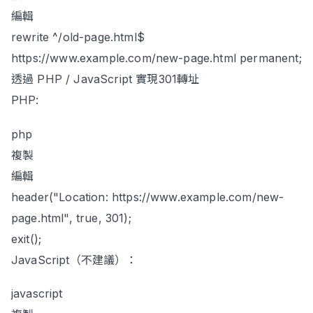
編輯
rewrite ^/old-page.html$
https://www.example.com/new-page.html permanent;
透過 PHP / JavaScript 實現301轉址
PHP:
php
複製
編輯
header("Location: https://www.example.com/new-
page.html", true, 301);
exit();
JavaScript（不建議）：
javascript