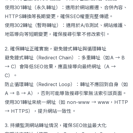
使用301轉址（永久轉址）：適用於網站搬遷、合併內容、
HTTPS轉換等長期變更，確保SEO權重完整傳遞。
使用302轉址（暫時轉址）：適用於A/B測試、網站維護、
地區導向等短期變更，確保搜尋引擎不修改索引。
2. 確保轉址正確實施，避免鏈式轉址與循環轉址
避免鏈式轉址（Redirect Chain）：多重轉址（如A → B
→ C）會降低SEO效果，應直接導向最終網址（A →
C）。
防止循環轉址（Redirect Loop）：轉址不應回到自身（如
A → B → A），否則可能導致搜尋引擎無法索引該頁面。
使用301轉址來統一網址（如 non-www → www，HTTP
→ HTTPS），提升網站一致性。
3. 持續監測網站轉址情況，確保SEO效益最大化