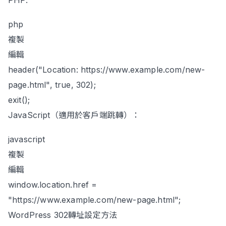
php
複製
編輯
header("Location: https://www.example.com/new-
page.html", true, 302);
exit();
JavaScript（適用於客戶端跳轉）：
javascript
複製
編輯
window.location.href =
"https://www.example.com/new-page.html";
WordPress 302轉址設定方法