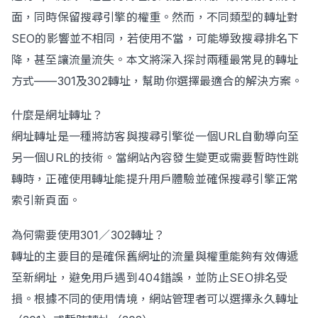
面，同時保留搜尋引擎的權重。然而，不同類型的轉址對
SEO的影響並不相同，若使用不當，可能導致搜尋排名下
Contact Us
降，甚至讓流量流失。本文將深入探討兩種最常見的轉址
方式——301及302轉址，幫助你選擇最適合的解決方案。
什麼是網址轉址？
網址轉址是一種將訪客與搜尋引擎從一個URL自動導向至
另一個URL的技術。當網站內容發生變更或需要暫時性跳
轉時，正確使用轉址能提升用戶體驗並確保搜尋引擎正常
索引新頁面。
為何需要使用301／302轉址？
轉址的主要目的是確保舊網址的流量與權重能夠有效傳遞
至新網址，避免用戶遇到404錯誤，並防止SEO排名受
損。根據不同的使用情境，網站管理者可以選擇永久轉址