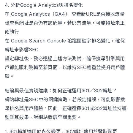
4. 分析Google Analytics與排名變化
在 Google Analytics（GA4） 查看新URL是否接收流量
檢查舊網址是否仍有訪問量，若仍有流量，可能轉址未正
確執行
在 Google Search Console 追蹤關鍵字排名變化，確保
轉址未影響SEO
設定轉址後，務必透過上述方法測試，確保搜尋引擎與用
戶都能順利跳轉至新頁面，以維持SEO權重並提升用戶體
驗。
結論與最佳實踐建議：如何正確運用301／302轉址？
網站轉址是SEO中的關鍵策略，若設定錯誤，可能影響搜
尋排名與用戶體驗。因此，正確選擇301或302轉址並持續
監測其效果，對網站發展至關重要。
1. 301轉址適用於永久變更，302轉址適用於暫時變更