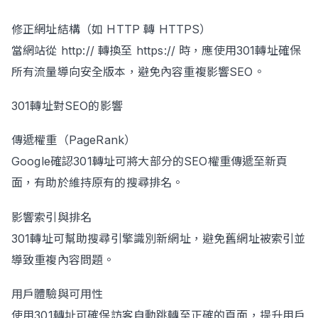
修正網址結構（如 HTTP 轉 HTTPS）
當網站從 http:// 轉換至 https:// 時，應使用301轉址確保
所有流量導向安全版本，避免內容重複影響SEO。
301轉址對SEO的影響
傳遞權重（PageRank）
Google確認301轉址可將大部分的SEO權重傳遞至新頁
面，有助於維持原有的搜尋排名。
影響索引與排名
301轉址可幫助搜尋引擎識別新網址，避免舊網址被索引並
導致重複內容問題。
用戶體驗與可用性
使用301轉址可確保訪客自動跳轉至正確的頁面，提升用戶