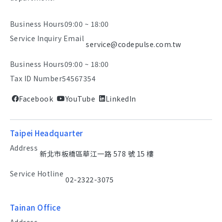
Business Hours
09:00 ~ 18:00
Service Inquiry Email
service@codepulse.com.tw
Business Hours
09:00 ~ 18:00
Tax ID Number
54567354
Facebook
YouTube
LinkedIn
Taipei Headquarter
Address
新北市板橋區華江一路 578 號 15 樓
Service Hotline
02-2322-3075
Tainan Office