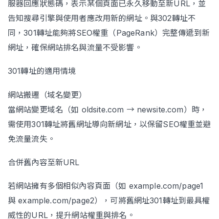
服器回應狀態碼，表示某個頁面已永久移動至新URL，並
告知搜尋引擎與使用者應改用新的網址。與302轉址不
同，301轉址能夠將SEO權重（PageRank）完整傳遞到新
網址，確保網站排名與流量不受影響。
301轉址的適用情境
網站搬遷（域名變更）
當網站變更域名（如 oldsite.com → newsite.com）時，
需使用301轉址將舊網址導向新網址，以保留SEO權重並避
免流量流失。
合併舊內容至新URL
若網站擁有多個相似內容頁面（如 example.com/page1
與 example.com/page2），可將舊網址301轉址到最具權
威性的URL，提升網站權重與排名。