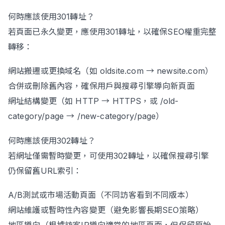
何時應該使用301轉址？
若頁面已永久變更，應使用301轉址，以確保SEO權重完整
轉移：
網站搬遷或更換域名（如 oldsite.com → newsite.com）
合併或刪除舊內容，確保用戶與搜尋引擎導向新頁面
網址結構變更（如 HTTP → HTTPS，或 /old-
category/page → /new-category/page）
何時應該使用302轉址？
若網址僅需暫時變更，可使用302轉址，以確保搜尋引擎
仍保留舊URL索引：
A/B測試或市場活動頁面（不同訪客看到不同版本）
網站維護或暫時性內容變更（避免影響長期SEO策略）
地區導向（根據訪客IP導向適當的地區頁面，但保留原始