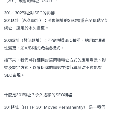
（301）或暫時轉址（302）。
301／302轉址對SEO的影響
301轉址（永久轉址）：將舊網址的SEO權重完全傳遞至新
網址，適用於永久變更。
302轉址（暫時轉址）：不會傳遞SEO權重，適用於短期
性變更，如A/B測試或維護模式。
接下來，我們將詳細探討這兩種轉址方式的應用場景、影
響及設定方式，以確保你的網站在進行轉址時不會影響
SEO表現。
什麼是301轉址？永久遷移的SEO利器
301轉址（HTTP 301 Moved Permanently） 是一種伺