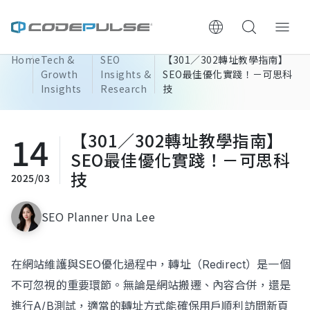
Home
Tech &
SEO
【301／302轉址教學指南】
ChooWe AI仿生客服
Growth
Insights &
SEO最佳優化實踐！－可思科
Insights
Research
技
About Us
14
【301／302轉址教學指南】
Services & Pricing
SEO最佳優化實踐！－可思科
技
2025/03
Website Construction Process
SEO Planner Una Lee
Portfolio
Case Studies: Strategic Insights
在網站維護與SEO優化過程中，轉址（Redirect）是一個
不可忽視的重要環節。無論是網站搬遷、內容合併，還是
Tech & Growth Insights
進行A/B測試，適當的轉址方式能確保用戶順利訪問新頁