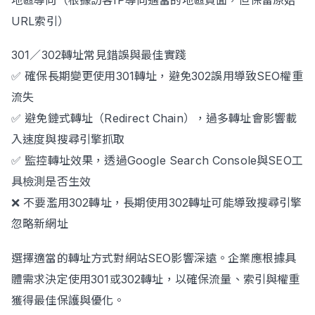
URL索引）
301／302轉址常見錯誤與最佳實踐
✅ 確保長期變更使用301轉址，避免302誤用導致SEO權重
流失
✅ 避免鏈式轉址（Redirect Chain），過多轉址會影響載
入速度與搜尋引擎抓取
✅ 監控轉址效果，透過Google Search Console與SEO工
具檢測是否生效
❌ 不要濫用302轉址，長期使用302轉址可能導致搜尋引擎
忽略新網址
選擇適當的轉址方式對網站SEO影響深遠。企業應根據具
體需求決定使用301或302轉址，以確保流量、索引與權重
獲得最佳保護與優化。