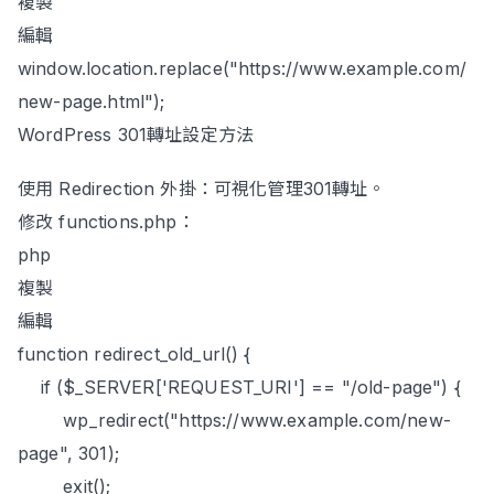
複製
編輯
window.location.replace("https://www.example.com/
new-page.html");
WordPress 301轉址設定方法
使用 Redirection 外掛：可視化管理301轉址。
修改 functions.php：
php
複製
編輯
function redirect_old_url() {
if ($_SERVER['REQUEST_URI'] == "/old-page") {
wp_redirect("https://www.example.com/new-
page", 301);
exit();