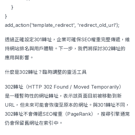
}
}
add_action('template_redirect', 'redirect_old_url');
透過正確設定301轉址，企業可確保SEO權重完整傳遞，維
持網站排名與用戶體驗。下一步，我們將探討302轉址的
應用與影響。
什麼是302轉址？臨時調整的靈活工具
302轉址（HTTP 302 Found / Moved Temporarily）
是一種暫時性的網址轉址，表示該頁面目前被移動到新
URL，但未來可能會恢復至原本的網址。與301轉址不同，
302轉址不會傳遞SEO權重（PageRank），搜尋引擎通常
仍會保留舊網址在索引中。