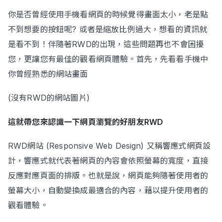
你是否曾經使用手機看網頁的時候覺得畫面太小，老是點
不到想要的按鈕呢? 或者是縮放比例過大，想看的資訊就
Contact Us
是看不到！伴隨著RWD的出現，這些問題再也不會困擾
您，更讓您有最佳的觀看網頁體驗。首先，先看看手機中
你曾經熟悉的網站畫面
(沒有RWD的網站圖片)
這就帶您來認識一下網頁瀏覽的好朋友RWD
RWD網站 (Responsive Web Design) 又稱響應式網頁設
計，響應式就代表著網頁的內容會依照螢幕的寬度，直接
反應對應頁面的排版。也就是說，網頁能夠隨著使用者的
螢幕大小，自動變換成最適合的內容，藉以提升使用者的
觀看體驗。