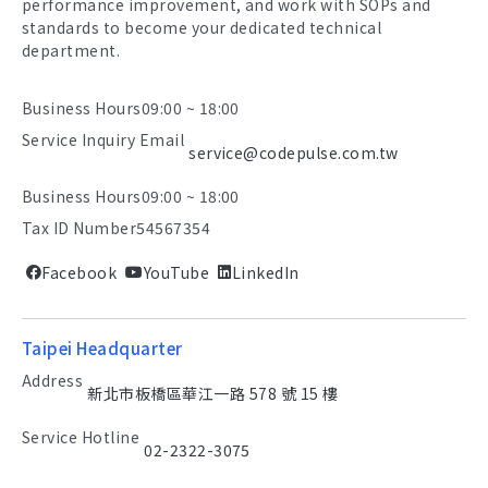
performance improvement, and work with SOPs and
standards to become your dedicated technical
department.
Business Hours
09:00 ~ 18:00
Service Inquiry Email
service@codepulse.com.tw
Business Hours
09:00 ~ 18:00
Tax ID Number
54567354
Facebook
YouTube
LinkedIn
Taipei Headquarter
Address
新北市板橋區華江一路 578 號 15 樓
Service Hotline
02-2322-3075