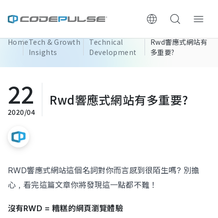
Home
Tech & Growth
Technical
Rwd響應式網站有
ChooWe AI仿生客服
Insights
Development
多重要?
About Us
22
Rwd響應式網站有多重要?
Services & Pricing
2020/04
Website Construction Process
Portfolio
RWD響應式網站這個名詞對你而言感到很陌生嗎? 別擔
Case Studies: Strategic Insights
心﹐看完這篇文章你將發現這一點都不難！
Tech & Growth Insights
沒有RWD = 糟糕的網頁瀏覽體驗