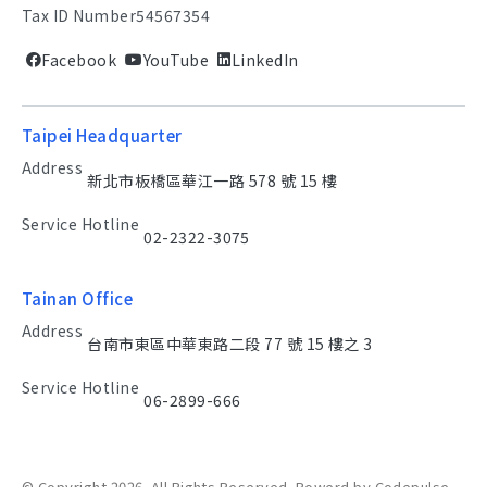
Tax ID Number
54567354
Facebook
YouTube
LinkedIn
Taipei Headquarter
Address
新北市板橋區華江一路 578 號 15 樓
Service Hotline
02-2322-3075
Tainan Office
Address
台南市東區中華東路二段 77 號 15 樓之 3
Service Hotline
06-2899-666
© Copyright 2026. All Rights Reserved. Powerd by Codepulse-