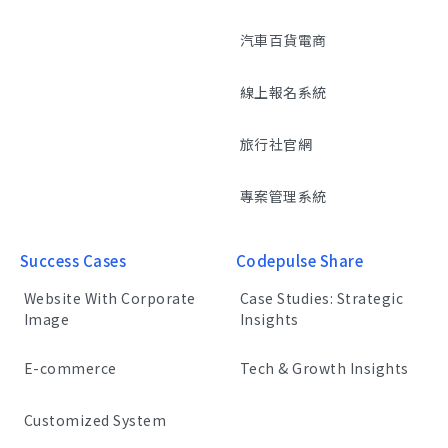
汽車百貨電商
線上報名系統
旅行社官網
專案管理系統
Success Cases
Codepulse Share
Website With Corporate
Case Studies: Strategic
Image
Insights
E-commerce
Tech & Growth Insights
Customized System