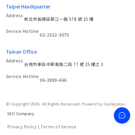
Taipei Headquarter
Address
新北市板橋區華江一路 578 號 15 樓
Service Hotline
02-2322-3075
Tainan Office
Address
台南市東區中華東路二段 77 號 15 樓之 3
Service Hotline
06-2899-666
© Copyright 2026. All Rights Reserved. Powerd by Codepulse-
SEO Company
Privacy Policy
Terms of Service
|