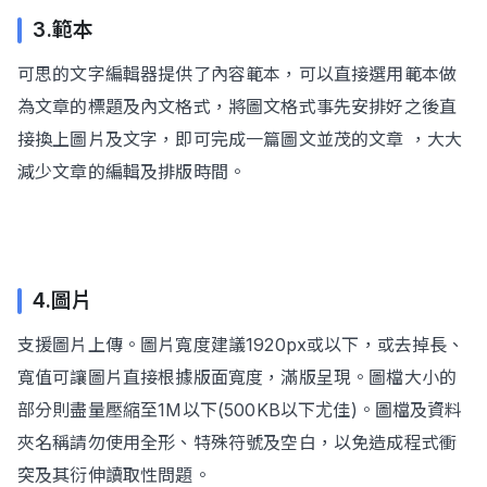
3.範本
可思的文字編輯器提供了內容範本，可以直接選用範本做
為文章的標題及內文格式，將圖文格式事先安排好之後直
接換上圖片及文字，即可完成一篇圖文並茂的文章 ，大大
減少文章的編輯及排版時間。
4.圖片
支援圖片上傳。圖片寬度建議1920px或以下，或去掉長、
寬值可讓圖片直接根據版面寬度，滿版呈現。圖檔大小的
部分則盡量壓縮至1M以下(500KB以下尤佳)。圖檔及資料
夾名稱請勿使用全形、特殊符號及空白，以免造成程式衝
突及其衍伸讀取性問題。