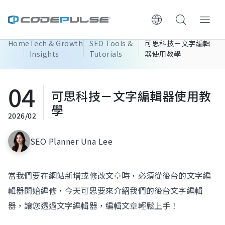
Home
Tech & Growth
SEO Tools &
可思科技－文字編輯
ChooWe AI仿生客服
Insights
Tutorials
器使用教學
About Us
04
可思科技－文字編輯器使用教
Services & Pricing
學
2026/02
Website Construction Process
SEO Planner Una Lee
Portfolio
當我們要在網站新增或修改文章時，必須從後台的文字編
Case Studies: Strategic Insights
輯器開始編修，今天可思要來介紹我們的後台文字編輯
器，讓您透過文字編輯器，編輯文章輕鬆上手！
Tech & Growth Insights