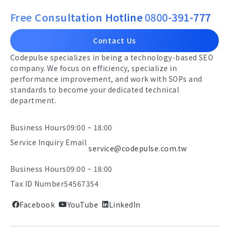
Free Consultation Hotline
0800-391-777
Contact Us
Codepulse specializes in being a technology-based SEO
company. We focus on efficiency, specialize in
performance improvement, and work with SOPs and
standards to become your dedicated technical
department.
Business Hours
09:00 ~ 18:00
Service Inquiry Email
service@codepulse.com.tw
Business Hours
09:00 ~ 18:00
Tax ID Number
54567354
Facebook
YouTube
LinkedIn