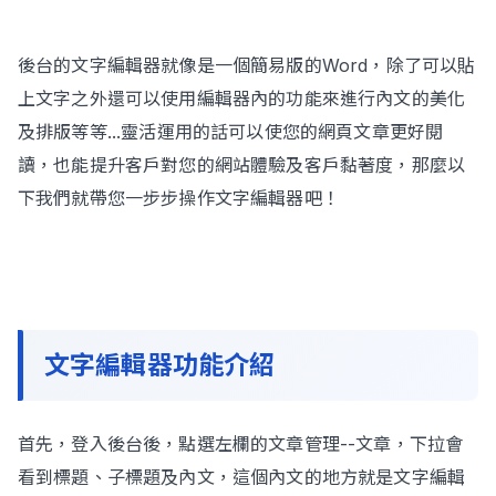
後台的文字編輯器就像是一個簡易版的Word，除了可以貼
Contact Us
上文字之外還可以使用編輯器內的功能來進行內文的美化
及排版等等...靈活運用的話可以使您的網頁文章更好閱
讀，也能提升客戶對您的網站體驗及客戶黏著度，那麼以
下我們就帶您一步步操作文字編輯器吧！
文字編輯器功能介紹
首先，登入後台後，點選左欄的文章管理--文章，下拉會
看到標題、子標題及內文，這個內文的地方就是文字編輯