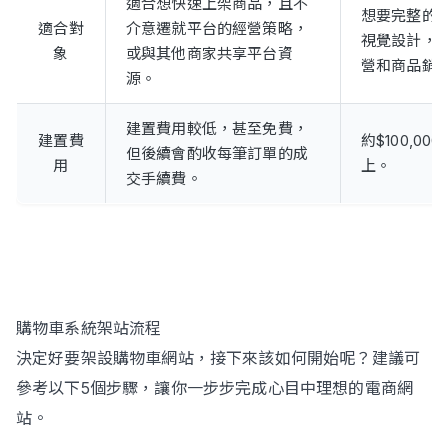
適合想快速上架商品，且不
想要完整的
適合對
介意遷就平台的經營策略，
視覺設計，
象
或與其他商家共享平台資
營和商品銷
源。
建置費用較低，甚至免費，
建置費
約$100,00
但後續會酌收每筆訂單的成
用
上。
交手續費。
購物車系統架站流程
決定好要架設購物車網站，接下來該如何開始呢？建議可
參考以下5個步驟，讓你一步步完成心目中理想的電商網
站。