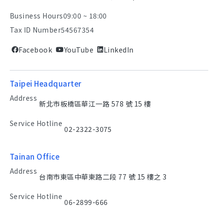
Business Hours
09:00 ~ 18:00
Tax ID Number
54567354
Facebook
YouTube
LinkedIn
Taipei Headquarter
Address
新北市板橋區華江一路 578 號 15 樓
Service Hotline
02-2322-3075
Tainan Office
Address
台南市東區中華東路二段 77 號 15 樓之 3
Service Hotline
06-2899-666