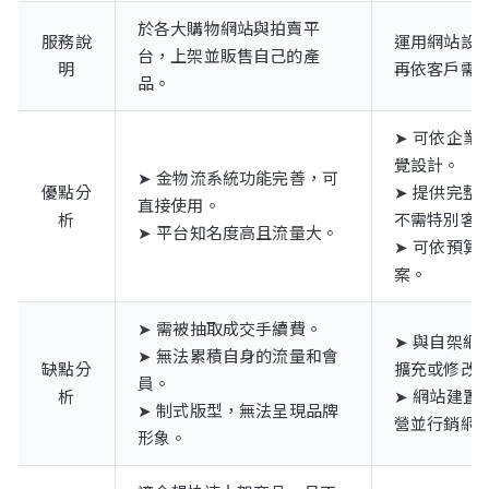
於各大購物網站與拍賣平
服務說
運用網站設
台，上架並販售自己的產
明
再依客戶需
品。
➤ 可依企業
覺設計。
➤ 金物流系統功能完善，可
優點分
➤ 提供完整
直接使用。
析
不需特別客
➤ 平台知名度高且流量大。
➤ 可依預算
案。
➤ 需被抽取成交手續費。
➤ 與自架網
➤ 無法累積自身的流量和會
缺點分
擴充或修改
員。
析
➤ 網站建置
➤ 制式版型，無法呈現品牌
營並行銷網
形象。