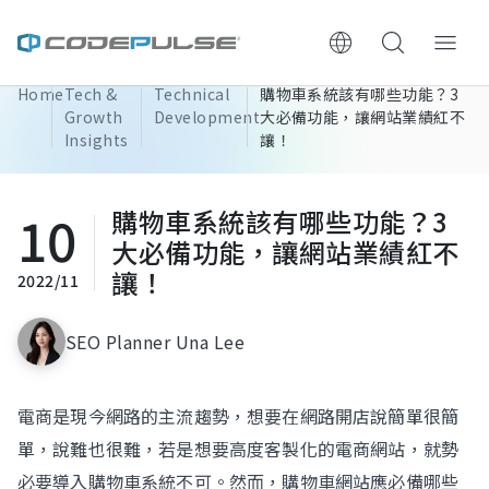
Home
Tech &
Technical
購物車系統該有哪些功能？3
ChooWe AI仿生客服
Growth
Development
大必備功能，讓網站業績紅不
Insights
讓！
About Us
10
購物車系統該有哪些功能？3
Services & Pricing
大必備功能，讓網站業績紅不
讓！
2022/11
Website Construction Process
SEO Planner Una Lee
Portfolio
Case Studies: Strategic Insights
電商是現今網路的主流趨勢，想要在網路開店說簡單很簡
單，說難也很難，若是想要高度客製化的電商網站，就勢
Tech & Growth Insights
必要導入購物車系統不可。然而，購物車網站應必備哪些