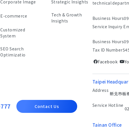
Corporate Image
Strategic Insights
technical depart
Tech & Growth
E-commerce
Business Hours
09
Insights
Service Inquiry E
Customized
System
Business Hours
09
SEO Search
Tax ID Number
54
Optimizatio
Facebook
Y
Taipei Headquar
Address
新北市板橋區
-777
Service Hotline
Contact Us
0
Tainan Office