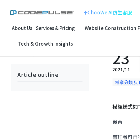
ChooWe AI仿生客服
About Us
Services & Pricing
Website Construction 
Home
Module
電子商務
檔案分類及下載
ChooWe AI仿生客服
Website With
Corporate Image
Tech & Growth Insights
About Us
23
回上一頁
Multinational Corp
E-commerce
Services & Pricing
龍銓集團
2021/11
Article outline
Website Construction Process
檔案分類及
Customized
System
Portfolio
模組樣式如
Electronic Techno
SEO Search
Case Studies: Strategic Insights
百揚資訊
後台
Optimizatio
Tech & Growth Insights
管理者可自