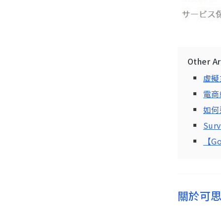
Other A
虛擬
電商
如何
Su
【G
關於可