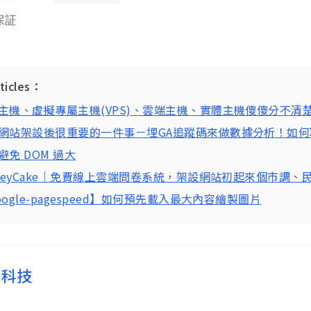
rticles：
主機、虛擬專屬主機(VPS)、雲端主機、實體主機傻傻分不清
網站架設後很重要的一件事－埋GA追蹤碼來做數據分析！如
避免 DOM 過大
rveyCake｜免費線上雲端問卷系統，架設網站初起來個市調
oogle-pagespeed】如何預先載入最大內容繪製圖片
思科技