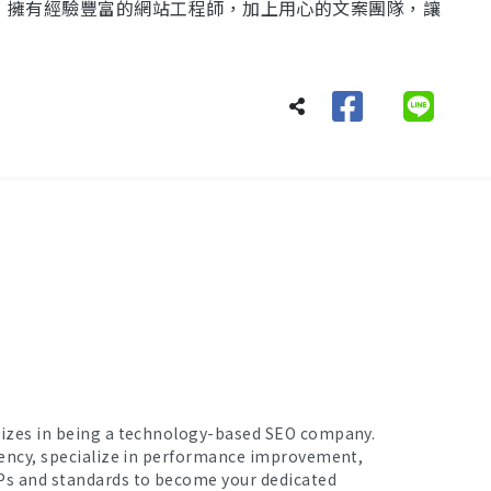
化，擁有經驗豐富的網站工程師，加上用心的文案團隊，讓
lizes in being a technology-based SEO company.
iency, specialize in performance improvement,
Ps and standards to become your dedicated