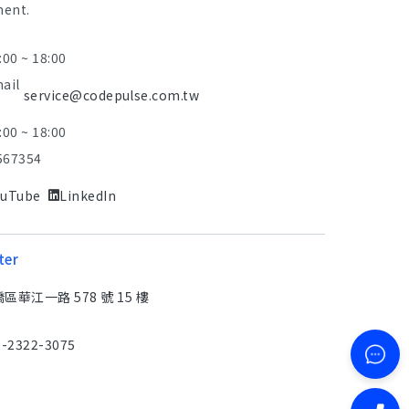
ment.
:00 ~ 18:00
mail
service@codepulse.com.tw
:00 ~ 18:00
567354
ouTube
LinkedIn
ter
華江一路 578 號 15 樓
2-2322-3075