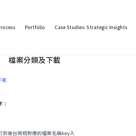
Process
Portfolio
Case Studies: Strategic Insights
檔案分類及下載
oration
Multinational Corporation
Multina
上詮光纖
永豐金
下載
下：
logy
Electronic Technology
Electro
迎廣科技
台灣波
行到後台將相對應的檔案名稱key入