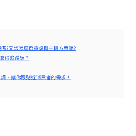
楚嗎?又該怎麼選擇虛擬主機方案呢?
何取得追蹤碼？
、民調，讓你跟貼近消費者的需求！