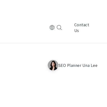
Contact
Us
tional Corporation
Multinational Corporation
控
ManpowerGroup萬寶華
SEO Planner Una Lee
nic Technology
Electronic Technology
律
基嘉科技