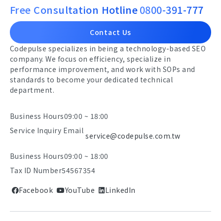
Free Consultation Hotline
0800-391-777
Contact Us
Codepulse specializes in being a technology-based SEO
company. We focus on efficiency, specialize in
performance improvement, and work with SOPs and
standards to become your dedicated technical
department.
Business Hours
09:00 ~ 18:00
Service Inquiry Email
service@codepulse.com.tw
Business Hours
09:00 ~ 18:00
Tax ID Number
54567354
Facebook
YouTube
LinkedIn