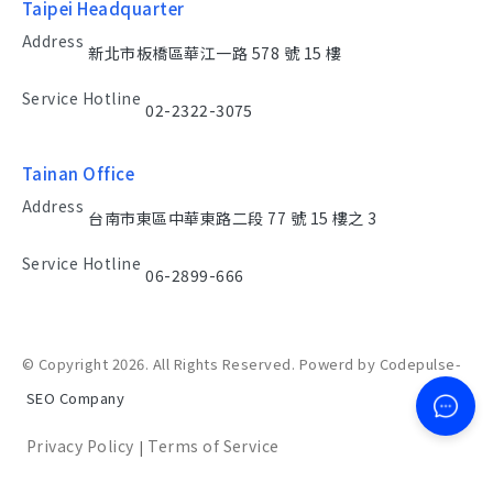
Taipei Headquarter
Address
新北市板橋區華江一路 578 號 15 樓
Service Hotline
02-2322-3075
Tainan Office
Address
台南市東區中華東路二段 77 號 15 樓之 3
Service Hotline
06-2899-666
© Copyright 2026. All Rights Reserved. Powerd by Codepulse-
SEO Company
Privacy Policy
Terms of Service
|