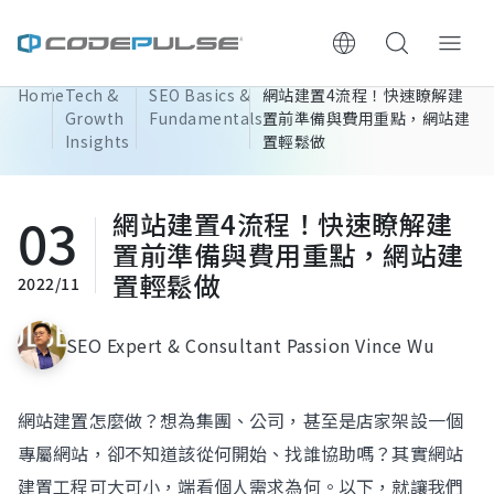
Home
Tech &
SEO Basics &
網站建置4流程！快速瞭解建
ChooWe AI仿生客服
Growth
Fundamentals
置前準備與費用重點，網站建
Insights
置輕鬆做
About Us
03
網站建置4流程！快速瞭解建
Services & Pricing
置前準備與費用重點，網站建
置輕鬆做
2022/11
Website Construction Process
SEO Expert & Consultant Passion Vince Wu
Portfolio
Case Studies: Strategic Insights
網站建置怎麼做？想為集團、公司，甚至是店家架設一個
專屬網站，卻不知道該從何開始、找誰協助嗎？其實網站
Tech & Growth Insights
建置工程可大可小，端看個人需求為何。以下，就讓我們