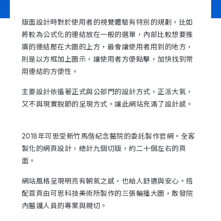
版面設計時對於使用者的視覺體驗有特別的規劃，比如
將較為公式化的連結放在一般的選單，內部比較想要推
Contact Us
廣的連結壓在大圖的上方，最會讓使用者用到的地方，
則是以方框加上圖示，讓使用者方便點擊，加快找到常
用連結的方便性。
主要設計依循著正式與公部門的設計方式，正派大氣，
又不與現實脫節的呈現方式。讓此網站充滿了設計感。
2018年可思受新竹馬偕紀念醫院的委託製作官網。全客
製化的網頁設計，總計九個切版，約二十個左右的頁
面。
網站風格呈現明亮有朝氣之感，也給人舒適與安心。搭
配首頁由可思科技美術所製作的三張輪播大圖，散發院
內醫護人員的專業與親切。