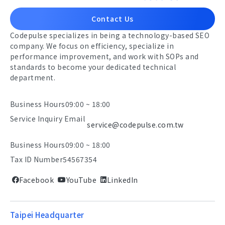
Contact Us
Codepulse specializes in being a technology-based SEO
company. We focus on efficiency, specialize in
performance improvement, and work with SOPs and
standards to become your dedicated technical
department.
Business Hours
09:00 ~ 18:00
Service Inquiry Email
service@codepulse.com.tw
Business Hours
09:00 ~ 18:00
Tax ID Number
54567354
Facebook
YouTube
LinkedIn
Taipei Headquarter