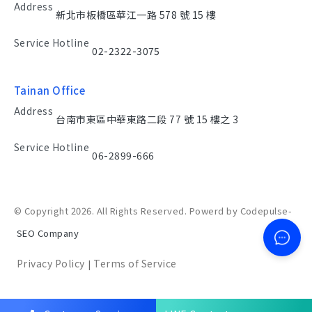
Address
新北市板橋區華江一路 578 號 15 樓
Service Hotline
02-2322-3075
Tainan Office
Address
台南市東區中華東路二段 77 號 15 樓之 3
Service Hotline
06-2899-666
© Copyright 2026. All Rights Reserved. Powerd by Codepulse-
SEO Company
Privacy Policy
Terms of Service
|