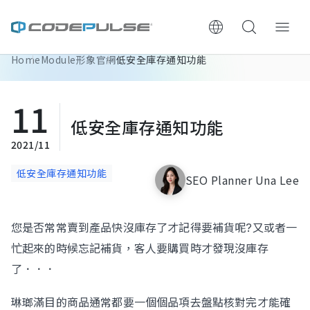
Home
Module
形象官網
低安全庫存通知功能
ChooWe AI仿生客服
11
About Us
低安全庫存通知功能
Services & Pricing
2021/11
低安全庫存通知功能
SEO Planner Una Lee
Website Construction Process
Portfolio
您是否常常賣到產品快沒庫存了才記得要補貨呢?又或者一
忙起來的時候忘記補貨，客人要購買時才發現沒庫存
Case Studies: Strategic Insights
了．．．
Tech & Growth Insights
琳瑯滿目的商品通常都要一個個品項去盤點核對完才能確