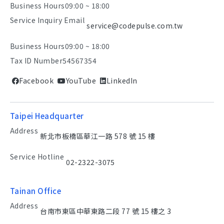
Business Hours
09:00 ~ 18:00
Service Inquiry Email
service@codepulse.com.tw
Business Hours
09:00 ~ 18:00
Tax ID Number
54567354
Facebook
YouTube
LinkedIn
Taipei Headquarter
Address
新北市板橋區華江一路 578 號 15 樓
Service Hotline
02-2322-3075
Tainan Office
Address
台南市東區中華東路二段 77 號 15 樓之 3