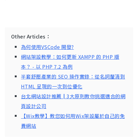
Other Articles：
為何使用VSCode 開發?
網站架設教學：如何更新 XAMPP 的 PHP 版
本？ - 以 PHP 7.2 為例
半套舒壓產業的 SEO 操作實錄：從名詞釐清到
HTML 呈現的一次到位優化
台北網站設計推薦┃3大原則教你挑選適合的網
頁設計公司
【Wix教學】教您如何用Wix架設屬於自己的免
費網站