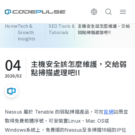
Home
Tech &
SEO Tools &
主機安全該怎麼維護，交給
ChooWe AI仿生客服
Growth
Tutorials
弱點掃描處理吧!!
Insights
About Us
04
主機安全該怎麼維護，交給弱
Services & Pricing
點掃描處理吧!!
2026/02
Website Construction Process
Portfolio
Nessus 屬於 Tenable 的弱點掃描產品，可在
官網
註冊並
Case Studies: Strategic Insights
取得免費軟體序號，可安裝置Linux、Mac OS或
Tech & Growth Insights
Windows系統上，免費版的Nessus至多掃描16組的IP位