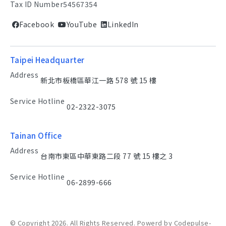
Tax ID Number
54567354
Facebook
YouTube
LinkedIn
Taipei Headquarter
Address
新北市板橋區華江一路 578 號 15 樓
Service Hotline
02-2322-3075
Tainan Office
Address
台南市東區中華東路二段 77 號 15 樓之 3
Service Hotline
06-2899-666
© Copyright 2026. All Rights Reserved. Powerd by Codepulse-