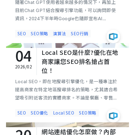
隨著Chat GPT使用者越來越多的情況下，再加上
目前Chat GPT結合搜尋引擎功能，可以詢問即使
資訊，2024下半年時Google也隨即宣布AI
立即諮詢
Overview（AIO）開放更多國家可以使用，並11月
SEO
SEO策略
演算法
SEO行銷
11日GOOGLE宣布修改重大核心演算法，可以推測
與生成式AI搜尋有關，以下就來討論接連兩個月都
04
Local SEO是什麼?優化在地
修改核心演算法的影響吧！
商家讓您SEO排名搶占首
2026/02
位！
Local SEO，即在地搜尋引擎優化，是一種專注於
提高商家在特定地區搜尋排名的策略，尤其適合希
望吸引附近客流的實體商家。不論是餐廳、零售店
或地區性服務商，Local SEO都能讓您在競爭中脫
SEO
SEO優化
Local SEO
SEO策略
穎而出。本文將深入探討如何有效利用Google我的
商家、在地關鍵字、商家資訊一致性、社群媒體和
20
網站連結優化怎麼做？內部
顧客評論等多重手段，助您提高在地搜尋排名，吸