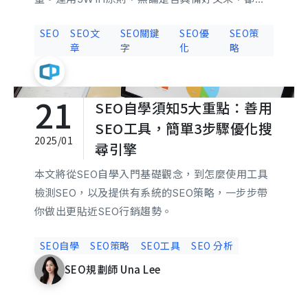
寫出高質感的SEO文章。本文將深入探討SEO文章
SEO
SEO文
SEO關鍵
SEO優
SEO策
撰寫的要點及實用技巧，從選定關鍵字、文章架
章
字
化
略
構，到如何滿足讀者需求，幫助你有效優化內容。
21
SEO自學須知5大重點：善用
SEO工具，簡單3步驟優化搜
2025/01
尋引擎
本文將從SEO自學入門基礎觀念，到怎麼使用工具
檢測SEO，以及提供有系統的SEO策略，一步步帶
你做出更貼近SEO行銷趨勢。
SEO自學
SEO策略
SEO工具
SEO 分析
SEO規劃師 Una Lee