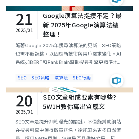
些，並善用ChatGPT使SEO從容因應這些挑戰。
21
Google演算法捉摸不定？最
新 2025年Google演算法總
2025/01
整理！
隨著Google 2025年搜尋演算法的更新，SEO策略
也需不斷調整，以因應新技術與用戶需求變化。AI
系統如BERT和RankBrain幫助搜尋引擎更精準地推
斷使用者意圖，即使搜尋語句模糊也能獲得相關結
SEO
SEO策略
演算法
SEO行銷
果。SEO策略涵蓋關鍵字分析、技術與內容優化，
且應隨時掌握Google更新，以確保排名穩定。隨著
20
SEO文章組成要素有哪些?
語音和多媒體搜尋日益普及，SEO需朝多樣化方向
發展，以滿足未來需求。
5W1H教你寫出質感文
2025/01
SEO文章是提升網站曝光的關鍵，不僅能幫助網站
在搜尋引擎中獲得較高排名，還能帶來更多自然流
量。運用5W1H原則，無論是否具備好文采，都能