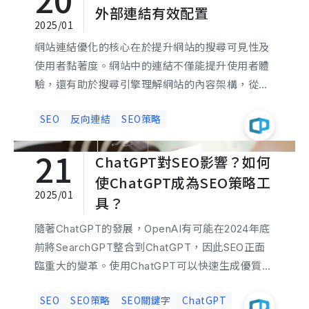
引更多潛在顧客。
外部連結有效配置
2025/01
網站連結優化的核心在於提升網站的搜尋可見性及
使用者黏著度。網站中的連結不僅能提升使用者體
驗，還有助於搜尋引擎理解網站的內容架構，從而
決定其排名。內部連結與外部連結都是SEO優化的
SEO
反向連結
SEO策略
關鍵，兩者結合能協助網站獲得更多點擊和提升品
牌知名度。本文將深入分析不同類型連結的作用及
21
ChatGPT對SEO影響？如何
其優化策略，為網站管理者提供提升排名的實用方
法。
使ChatGPT成為SEO策略工
2025/01
具？
隨著ChatGPT的發展，OpenAI有可能在2024年底
前將SearchGPT整合到ChatGPT，因此SEO正面
臨重大的變革。使用ChatGPT可以快速生成優質內
容，這對關鍵字優化和提升搜尋引擎排名有極大幫
SEO
SEO策略
SEO關鍵字
ChatGPT
助。本文將介紹ChatGPT的崛起對SEO的影響有哪